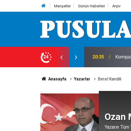
Manşetler
Günün Haberleri
Arşiv
20:35
Komşuda
24
20:35
İşte sak
Anasayfa
Yazarlar
Berat Kandili
Ozan 
Yazarın Tüm Y