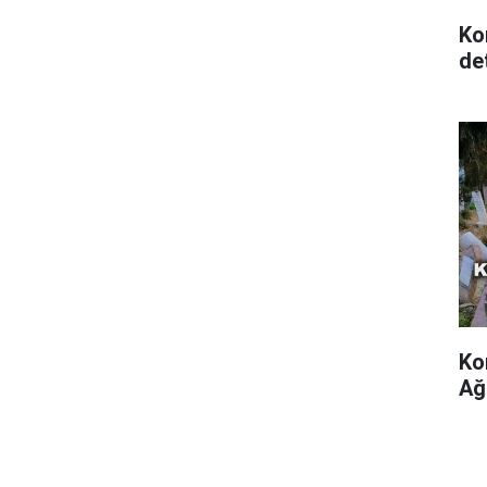
Ko
det
Ko
Ağ