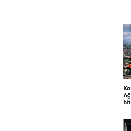
Ko
Ağ
bi