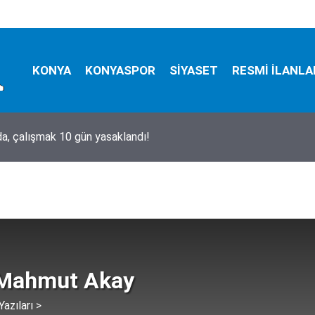
KONYA
KONYASPOR
SİYASET
RESMİ İLANLA
, çalışmak 10 gün yasaklandı!
ladıkları ve utandıkları o isim!
Mahmut Akay
azıları >