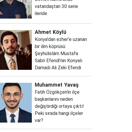
vatandaştan 30 sene
ileride
Ahmet
Köylü
Konya'dan ezher'e uzanan
bir ilim köprüsü:
Şeyhülislâm Mustafa
Sabri Efendi'nin Konyalı
Damadı Ali Zeki Efendi
Muhammet
Yavaş
Fatih Özgökçen'in ilçe
başkanlarını neden
değiştirdiği ortaya çıktı!
Peki sırada hangi ilçeler
var?