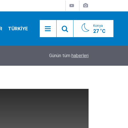
Konya
R
TÜRKİYE
27 °C
20:21
Konya'da düğmeye basıldı! Ülkü Ocakları'ndan g
Günün tüm
haberleri