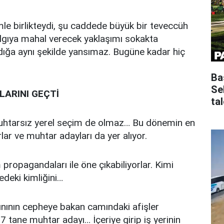
mle birlikteydi, şu caddede büyük bir teveccüh
 algıya mahal verecek yaklaşımı sokakta
ndığa aynı şekilde yansımaz. Bugüne kadar hiç
Ba
Se
ARINI GEÇTİ
tal
htarsız yerel seçim de olmaz… Bu dönemin en
ar ve muhtar adayları da yer alıyor.
 propagandaları ile öne çıkabiliyorlar. Kimi
edeki kimliğini…
ınının cepheye bakan camındaki afişler
7 tane muhtar adayı… İçeriye girip iş yerinin