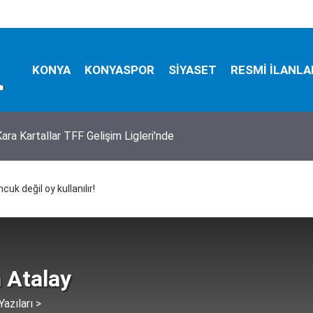
KONYA
KONYASPOR
SİYASET
RESMİ İLANLA
lediyespor’da transfer başladı
uk değil oy kullanılır!
 Atalay
azıları >