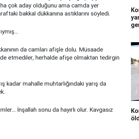
aha çok aday olduğunu ama camda yer
Ko
raftaki bakkal dükkanına astıklarını söyledi.
ya
ge
arıymış…
kanının da camları afişle dolu. Müsaade
e etmediler, herhalde afişe olmaktan tedirgin
rış kadar mahalle muhtarlığındaki yarış da
ek.
imler… İnşallah sonu da hayırlı olur. Kavgasız
Ko
öl