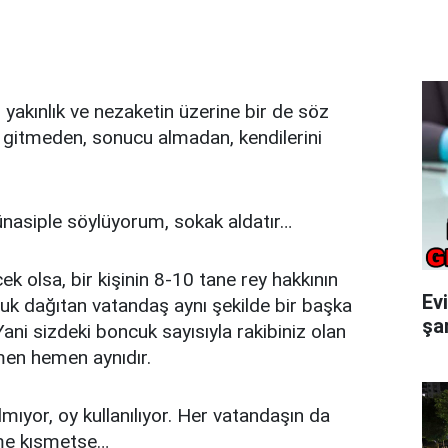
, yakınlık ve nezaketin üzerine bir de söz
ı gitmeden, sonucu almadan, kendilerini
nasiple söylüyorum, sokak aldatır…
k olsa, bir kişinin 8-10 tane rey hakkının
Ev
uk dağıtan vatandaş aynı şekilde bir başka
şar
ani sizdeki boncuk sayısıyla rakibiniz olan
men hemen aynıdır.
lmıyor, oy kullanılıyor. Her vatandaşın da
kime kısmetse…