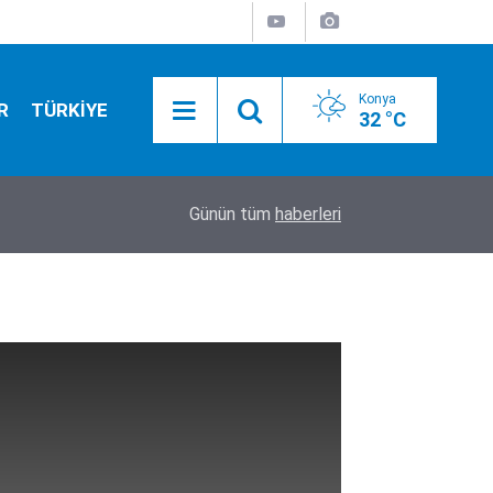
Konya
R
TÜRKİYE
32 °C
12:30
Başkan Özgökçen, Pekyatırmacı Selçuklu'nun göz
Günün tüm
haberleri