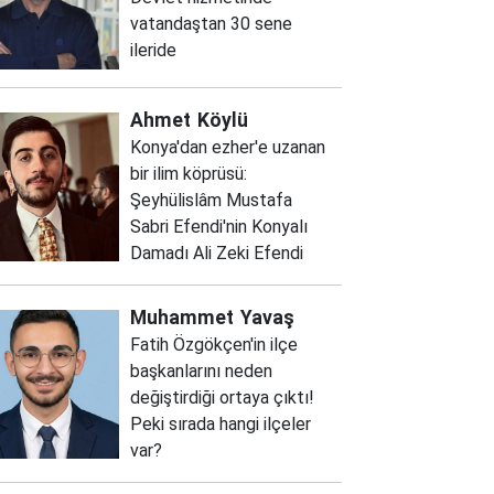
vatandaştan 30 sene
ileride
Ahmet
Köylü
Konya'dan ezher'e uzanan
bir ilim köprüsü:
Şeyhülislâm Mustafa
Sabri Efendi'nin Konyalı
Damadı Ali Zeki Efendi
Muhammet
Yavaş
Fatih Özgökçen'in ilçe
başkanlarını neden
değiştirdiği ortaya çıktı!
Peki sırada hangi ilçeler
var?