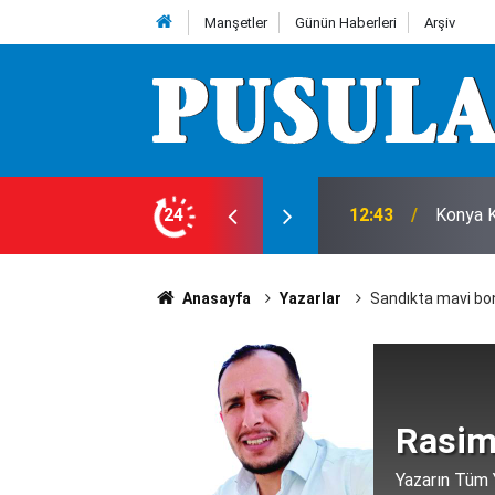
Manşetler
Günün Haberleri
Arşiv
 Ligleri'nde
24
12:39
Kulu Be
Anasayfa
Yazarlar
Sandıkta mavi bonc
Rasim
Yazarın Tüm Y