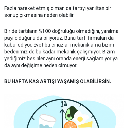
Fazla hareket etmiş olman da tartıyı yanıltan bir
sonuç çıkmasına neden olabilir.
Bir de tartıların %100 doğruluğu olmadığını, yanılma
payı olduğunu da biliyoruz. Bunu tartı firmaları da
kabul ediyor. Evet bu cihazlar mekanik ama bizim
bedenimiz de bu kadar mekanik çalışmıyor. Bizim
yediğimiz besinler aynı oranda enerji sağlamıyor ya
da aynı değişime neden olmuyor.
BU HAFTA KAS ARTI
Ş
I YA
Ş
AMI
Ş
OLAB
İ
L
İ
RS
İ
N.