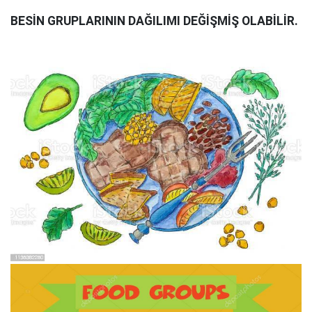
BES
İ
N GRUPLARININ DA
Ğ
ILIMI DE
ĞİŞ
M
İŞ
OLAB
İ
L
İ
R.