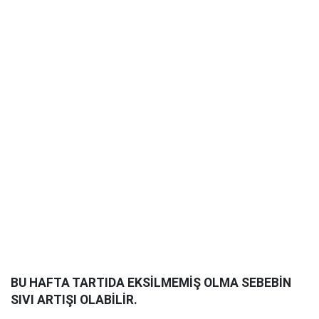
BU HAFTA TARTIDA EKS
İ
LMEM
İŞ
OLMA SEBEB
İ
N
SIVI ARTI
Ş
I OLAB
İ
L
İ
R.