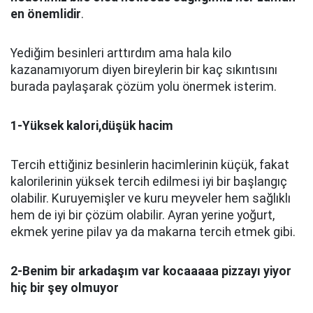
en
ö
nemlidir
.
Yediğim besinleri arttırdım ama hala kilo
kazanamıyorum diyen bireylerin bir kaç sıkıntısını
burada paylaşarak çözüm yolu önermek isterim.
1-Yüksek kalori,dü
ş
ü
k hacim
Tercih ettiğiniz besinlerin hacimlerinin küçük, fakat
kalorilerinin yüksek tercih edilmesi iyi bir başlangıç
olabilir. Kuruyemişler ve kuru meyveler hem sağlıklı
hem de iyi bir çözüm olabilir. Ayran yerine yoğurt,
ekmek yerine pilav ya da makarna tercih etmek gibi.
2-Benim bir arkada
ş
ı
m var kocaaaaa pizzay
ı
yiyor
hi
ç
bir
ş
ey olmuyor