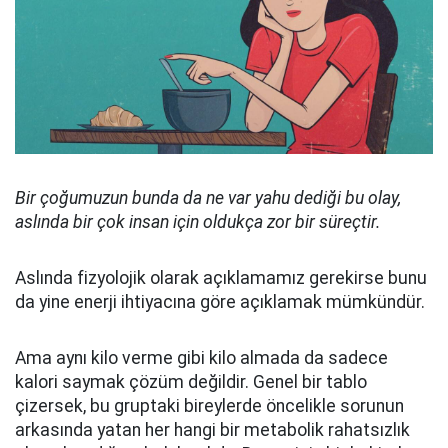
Bir ço
ğ
umuzun bunda da ne var yahu dedi
ğ
i bu olay,
asl
ı
nda bir
ç
ok insan i
ç
in olduk
ç
a zor bir s
ü
re
ç
tir.
Aslında fizyolojik olarak açıklamamız gerekirse bunu
da yine enerji ihtiyacına göre açıklamak mümkündür.
Ama aynı kilo verme gibi kilo almada da sadece
kalori saymak çözüm değildir. Genel bir tablo
çizersek, bu gruptaki bireylerde öncelikle sorunun
arkasında yatan her hangi bir metabolik rahatsızlık