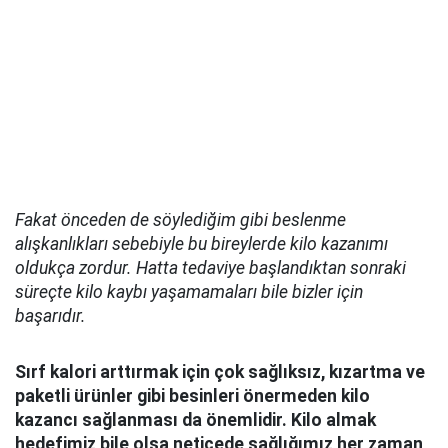
Fakat önceden de söyledi
ğ
im gibi beslenme
al
ı
ş
kanl
ı
klar
ı
sebebiyle bu bireylerde kilo kazan
ı
m
ı
olduk
ç
a zordur. Hatta tedaviye ba
ş
land
ı
ktan sonraki
s
ü
re
ç
te kilo kayb
ı
ya
ş
amamalar
ı
bile bizler için
ba
ş
ar
ı
d
ı
r.
Sırf kalori arttırmak için çok sa
ğ
l
ı
ks
ı
z, k
ı
zartma ve
paketli
ü
r
ü
nler gibi besinleri
ö
nermeden kilo
kazanc
ı
sa
ğ
lanmas
ı
da
ö
nemlidir. Kilo almak
hedefimiz bile olsa neticede sa
ğ
l
ı
ğ
ı
m
ı
z her zaman