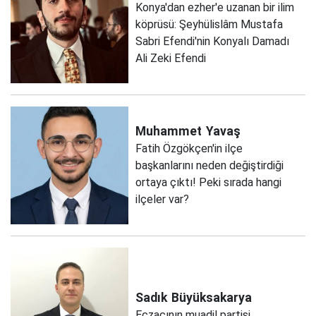
Konya'dan ezher'e uzanan bir ilim
köprüsü: Şeyhülislâm Mustafa
Sabri Efendi'nin Konyalı Damadı
Ali Zeki Efendi
Muhammet
Yavaş
Fatih Özgökçen'in ilçe
başkanlarını neden değiştirdiği
ortaya çıktı! Peki sırada hangi
ilçeler var?
Sadık
Büyüksakarya
Eczacının muadil partisi