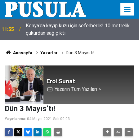
Konya’da kayıp kuzu için seferberlik! 10 metrelik
11:55
çukurdan sağ çıktı
Anasayfa
Yazarlar
Dün 3 Mayıs’tı!
Erol Sunat
Yazarın Tüm Yazıları >
Dün 3 Mayıs’tı!
Yayınlanma:
04 Mayıs 2021 Salı 00:03