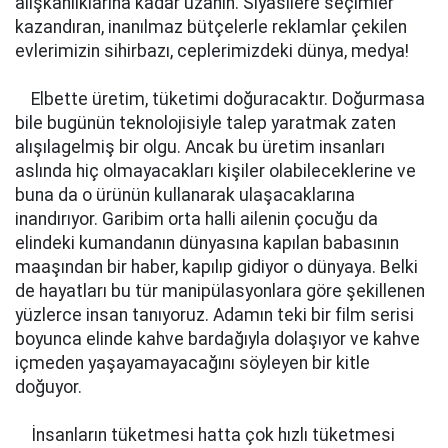
alışkanlıklarına kadar uzanın. Siyasilere seçimler
kazandıran, inanılmaz bütçelerle reklamlar çekilen
evlerimizin sihirbazı, ceplerimizdeki dünya, medya!
Elbette üretim, tüketimi doğuracaktır. Doğurmasa
bile bugünün teknolojisiyle talep yaratmak zaten
alışılagelmiş bir olgu. Ancak bu üretim insanları
aslında hiç olmayacakları kişiler olabileceklerine ve
buna da o ürünün kullanarak ulaşacaklarına
inandırıyor. Garibim orta halli ailenin çocuğu da
elindeki kumandanın dünyasına kapılan babasının
maaşından bir haber, kapılıp gidiyor o dünyaya. Belki
de hayatları bu tür manipülasyonlara göre şekillenen
yüzlerce insan tanıyoruz. Adamın teki bir film serisi
boyunca elinde kahve bardağıyla dolaşıyor ve kahve
içmeden yaşayamayacağını söyleyen bir kitle
doğuyor.
İnsanların tüketmesi hatta çok hızlı tüketmesi