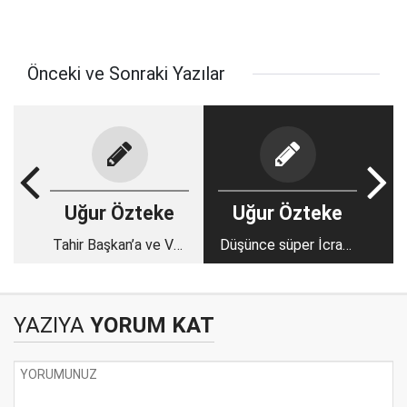
Önceki ve Sonraki Yazılar
Uğur Özteke
Uğur Özteke
Tahir Başkan’a ve Vali
Düşünce süper İcraat
Erol’a şehir adına
amatörce
teşekkür borçluyuz
YAZIYA
YORUM KAT