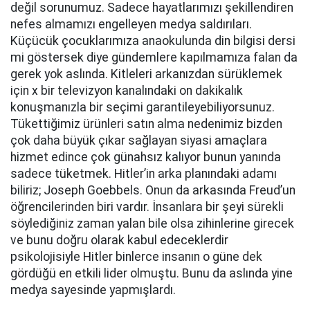
değil sorunumuz. Sadece hayatlarımızı şekillendiren
nefes almamızı engelleyen medya saldırıları.
Küçücük çocuklarımıza anaokulunda din bilgisi dersi
mi göstersek diye gündemlere kapılmamıza falan da
gerek yok aslında. Kitleleri arkanızdan sürüklemek
için x bir televizyon kanalındaki on dakikalık
konuşmanızla bir seçimi garantileyebiliyorsunuz.
Tükettiğimiz ürünleri satın alma nedenimiz bizden
çok daha büyük çıkar sağlayan siyasi amaçlara
hizmet edince çok günahsız kalıyor bunun yanında
sadece tüketmek. Hitler’in arka planındaki adamı
biliriz; Joseph Goebbels. Onun da arkasında Freud’un
öğrencilerinden biri vardır. İnsanlara bir şeyi sürekli
söylediğiniz zaman yalan bile olsa zihinlerine girecek
ve bunu doğru olarak kabul edeceklerdir
psikolojisiyle Hitler binlerce insanın o güne dek
gördüğü en etkili lider olmuştu. Bunu da aslında yine
medya sayesinde yapmışlardı.