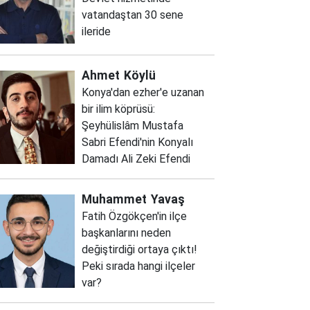
vatandaştan 30 sene
ileride
Ahmet
Köylü
Konya'dan ezher'e uzanan
bir ilim köprüsü:
Şeyhülislâm Mustafa
Sabri Efendi'nin Konyalı
Damadı Ali Zeki Efendi
Muhammet
Yavaş
Fatih Özgökçen'in ilçe
başkanlarını neden
değiştirdiği ortaya çıktı!
Peki sırada hangi ilçeler
var?