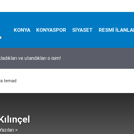
KONYA
KONYASPOR
SİYASET
RESMİ İLANLA
ladıkları ve utandıkları o isim!
nya temad
Kılınçel
azıları >