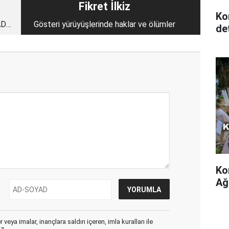
Fikret İlkiz
Ko
AD
Gösteri yürüyüşlerinde haklar ve ölümler
det
Ko
Ağ
veya imalar, inançlara saldırı içeren, imla kuralları ile
ız,