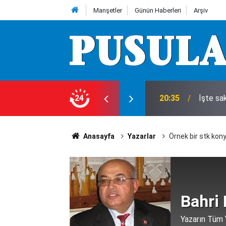
Manşetler
Günün Haberleri
Arşiv
landı!
24
20:35
İşte sak
Anasayfa
Yazarlar
Örnek bir stk ko
Bahri 
Yazarın Tüm Y