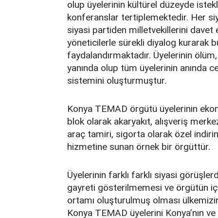
olup üyelerinin kültürel düzeyde iste
konferanslar tertiplemektedir. Her siy
siyasi partiden milletvekillerini davet
yöneticilerle sürekli diyalog kurarak b
faydalandırmaktadır. Üyelerinin ölüm
yanında olup tüm üyelerinin anında ce
sistemini oluşturmuştur.
Konya TEMAD örgütü üyelerinin ekon
blok olarak akaryakıt, alışveriş merkezi
araç tamiri, sigorta olarak özel indi
hizmetine sunan örnek bir örgüttür.
Üyelerinin farklı farklı siyasi görüşl
gayreti gösterilmemesi ve örgütün içi
ortamı oluşturulmuş olması ülkemizin
Konya TEMAD üyelerini Konya’nın ve ül