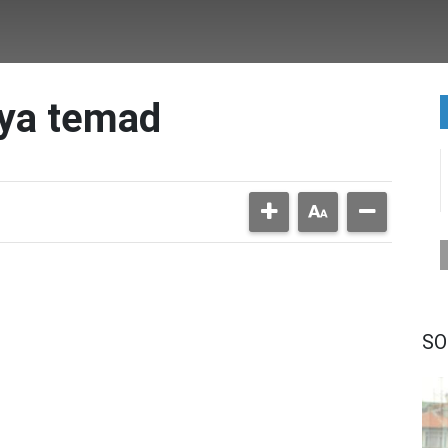
nya temad
SO