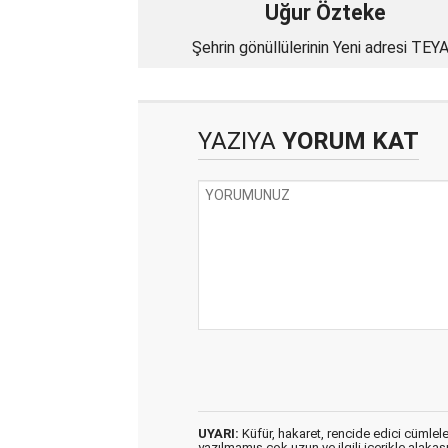
Uğur Özteke
Şehrin gönüllülerinin Yeni adresi TEY
imiş
YAZIYA
YORUM KAT
UYARI:
Küfür, hakaret, rencide edici cümleler 
yazılmamış,çok uzun ve ilgili içerikle alakas