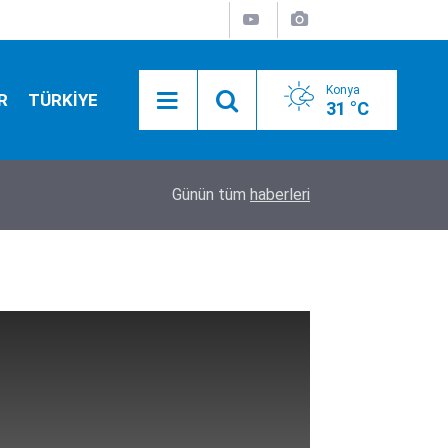
Konya
R
TÜRKİYE
31 °C
20:21
Konya'da düğmeye basıldı! Ülkü Ocakları'ndan g
Günün tüm
haberleri