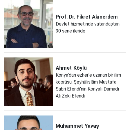
Prof. Dr. Fikret
Akınerdem
Devlet hizmetinde vatandaştan
30 sene ileride
Ahmet
Köylü
Konya'dan ezher'e uzanan bir ilim
köprüsü: Şeyhülislâm Mustafa
Sabri Efendi'nin Konyalı Damadı
Ali Zeki Efendi
Muhammet
Yavaş