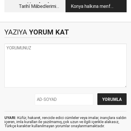
Yazıları)
Tarihî Mâbedlerimiz
Konya halkına menfur
(20)
hakaret!
YAZIYA
YORUM KAT
UYARI:
Küfür, hakaret, rencide edici cümleler veya imalar, inançlara saldırı
içeren, imla kuralları ile yazılmamış,çok uzun ve ilgili içerikle alakasız,
Türkçe karakter kullanılmayan yorumlar onaylanmamaktadır.