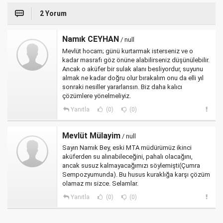
2 Yorum
Namık CEYHAN
/ null
Mevlüt hocam; günü kurtarmak isterseniz ve o
kadar masrafı göz önüne alabilirseniz düşünülebilir.
Ancak o aküfer bir sulak alanı besliyordur, suyunu
almak ne kadar doğru olur bırakalım onu da elli yıl
sonraki nesiller yararlansın. Biz daha kalıcı
çözümlere yönelmeliyiz.
Yanıtla
(0)
(0)
Mevlüt Mülayim
/ null
Sayın Namık Bey, eski MTA müdürümüz ikinci
aküferden su alınabileceğini, pahalı olacağını,
ancak susuz kalmayacağımızı söylemişti(Çumra
Sempozyumunda). Bu husus kuraklığa karşı çözüm
olamaz mı sizce. Selamlar.
Yanıtla
(0)
(0)