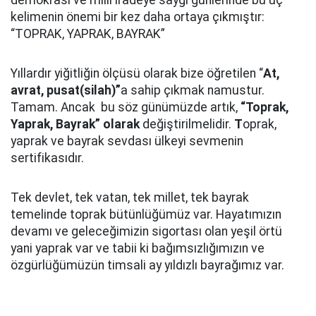
demokrasi ve milli iradeye saygı günlerinde bu üç
kelimenin önemi bir kez daha ortaya çıkmıştır:
“TOPRAK, YAPRAK, BAYRAK”
Yıllardır yiğitliğin ölçüsü olarak bize öğretilen “
At,
avrat, pusat(silah)”
a sahip çıkmak namustur.
Tamam. Ancak bu söz günümüzde artık,
“Toprak,
Yaprak, Bayrak” olarak
değiştirilmelidir.
T
oprak,
yaprak ve bayrak sevdası ülkeyi sevmenin
sertifikasıdır.
Tek devlet, tek vatan, tek millet, tek bayrak
temelinde toprak bütünlüğümüz var. Hayatımızın
devamı ve geleceğimizin sigortası olan yeşil örtü
yani yaprak var ve tabii ki bağımsızlığımızın ve
özgürlüğümüzün timsali ay yıldızlı bayrağımız var.