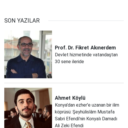
SON YAZILAR
Prof. Dr. Fikret
Akınerdem
Devlet hizmetinde vatandaştan
30 sene ileride
Ahmet
Köylü
Konya'dan ezher'e uzanan bir ilim
köprüsü: Şeyhülislâm Mustafa
Sabri Efendi'nin Konyalı Damadı
Ali Zeki Efendi