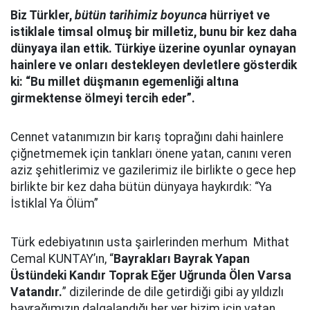
Biz Türkler
,
bütün tarihimiz boyunca
hürriyet ve
istiklale timsal olmuş bir milletiz, bunu bir kez daha
dünyaya ilan ettik. Türkiye üzerine oyunlar oynayan
hainlere ve onları destekleyen devletlere gösterdik
ki: “Bu millet düşmanın egemenliği altına
girmektense ölmeyi tercih eder”.
Cennet vatanımızın bir karış toprağını dahi hainlere
çiğnetmemek için tankları önene yatan, canını veren
aziz şehitlerimiz ve gazilerimiz ile birlikte o gece hep
birlikte bir kez daha bütün dünyaya haykırdık: “Ya
İstiklal Ya Ölüm”
Türk edebiyatının usta şairlerinden merhum Mithat
Cemal KUNTAY’ın, “
Bayrakları Bayrak Yapan
Üstündeki Kandır
Toprak Eğer Uğrunda Ölen Varsa
Vatandır.
” dizilerinde de dile getirdiği gibi ay yıldızlı
bayrağımızın dalgalandığı her yer bizim için vatan