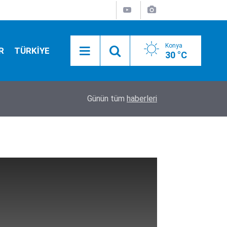
Konya
R
TÜRKİYE
30 °C
01:59
Altının kilogram fiyatı uçtu!
Günün tüm
haberleri