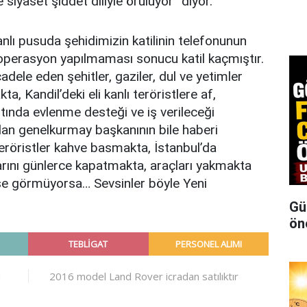
siyaset şiddet diliyle örülüyor” diyor.
anlı pusuda şehidimizin katilinin telefonunun
operasyon yapılmaması sonucu katil kaçmıştır.
adele eden şehitler, gaziler, dul ve yetimler
, Kandil’deki eli kanlı teröristlere af,
tında evlenme desteği ve iş verileceği
dan genelkurmay başkanının bile haberi
öristler kahve basmakta, İstanbul’da
rını günlerce kapatmakta, araçları yakmakta
imse görmüyorsa… Sevsinler böyle Yeni
Gü
ön