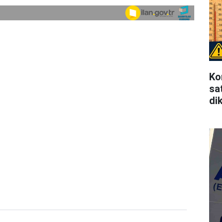
Ko
sat
di