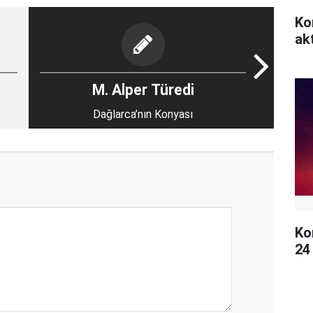
Ko
akt
M. Alper Türedi
Dağlarca’nın Konyası
Ko
24