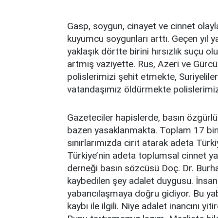
Gasp, soygun, cinayet ve cinnet olayl
kuyumcu soygunları arttı. Geçen yıl 
yaklaşık dörtte birini hırsızlık suçu ol
artmış vaziyette. Rus, Azeri ve Gürc
polislerimizi şehit etmekte, Suriyelil
vatandaşımız öldürmekte polislerimiz
Gazeteciler hapislerde, basın özgürlü
bazen yasaklanmakta. Toplam 17 bin 
sınırlarımızda cirit atarak adeta Tür
Türkiye’nin adeta toplumsal cinnet yaş
derneği basın sözcüsü Doç. Dr. Burha
kaybedilen şey adalet duygusu. İnsanl
yabancılaşmaya doğru gidiyor. Bu ya
kaybı ile ilgili. Niye adalet inancını y