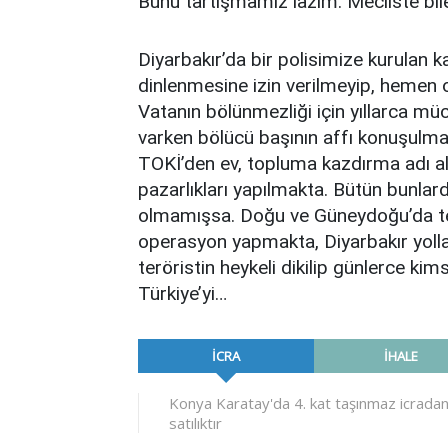
Bunu tartışmamız lazım. Mecliste bile 
Diyarbakır’da bir polisimize kurulan k
dinlenmesine izin verilmeyip, hemen 
Vatanın bölünmezliği için yıllarca müc
varken bölücü başının affı konuşulmakta
TOKİ’den ev, topluma kazdırma adı al
pazarlıkları yapılmakta. Bütün bunlar
olmamışsa. Doğu ve Güneydoğu’da ter
operasyon yapmakta, Diyarbakır yolla
teröristin heykeli dikilip günlerce k
Türkiye’yi…