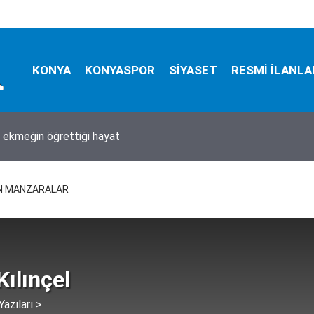
KONYA
KONYASPOR
SİYASET
RESMİ İLANLA
em İnce CHP'ye aday mı oldu?
EN MANZARALAR
Kılınçel
azıları >