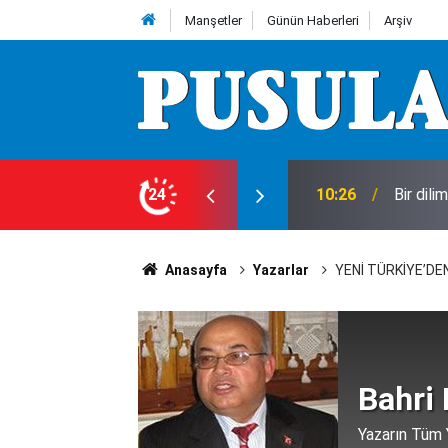
Manşetler
Günün Haberleri
Arşiv
t
24
02:09
Muharr
Anasayfa
Yazarlar
YENİ TÜRKİYE’D
Bahri 
Yazarın Tüm Y