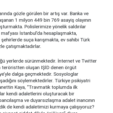
arında gözle görülen bir artış var. Banka ve
yaşanan 1 milyon 449 bin 769 asayiş olayının
uşturmakta. Polislerimize yönelik saldırılar
ü mafyası İstanbul’da hesaplaşmakta,
er şehirlerde suça karışmakta, ev sahibi Türk
le çatışmaktadırlar.
ğü yerlerde sürünmektedir. İnternet ve Twitter
teröristten oluşan IŞİD denen örgüt
kiye’yle dalga geçmektedir. Sosyologlar
adığını söylemektedirler. Türkiye psikiyatri
nettin Kaya, “Travmatik toplumda ilk
ar kendi adaletlerini oluşturacak bir
bancılaşma ve duyarsızlaşma adalet inancının
itirdik de kendi adaletimizi kurmaya çalışıyoruz?