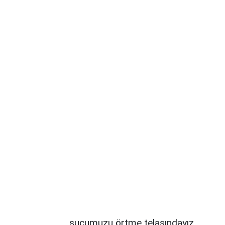
suçumuzu örtme telaşındayız.