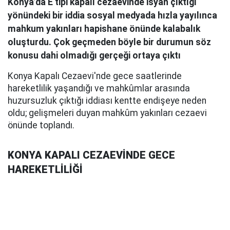
Konya’da E tipi kapalı cezaevinde isyan çıktığı
yönündeki bir iddia sosyal medyada hızla yayılınca
mahkum yakınları hapishane önünde kalabalık
oluşturdu. Çok geçmeden böyle bir durumun söz
konusu dahi olmadığı gerçeği ortaya çıktı
Konya Kapalı Cezaevi'nde gece saatlerinde
hareketlilik yaşandığı ve mahkûmlar arasında
huzursuzluk çıktığı iddiası kentte endişeye neden
oldu; gelişmeleri duyan mahkûm yakınları cezaevi
önünde toplandı.
KONYA KAPALI CEZAEVİNDE GECE
HAREKETLİLİĞİ
Konya Kapalı Cezaevi'nde 10 Ağustos gecesi henüz
nedeni netleşmeyen bir hareketlilik yaşandığı
bildirildi. Cezaevinde mahkûmlar arasında
huzursuzluk çıktığı ve koğuşlardan sesler yükseldiği