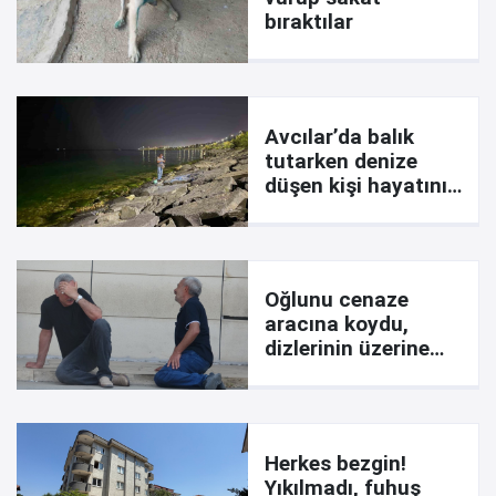
bıraktılar
Avcılar’da balık
tutarken denize
düşen kişi hayatını
kaybetti
Oğlunu cenaze
aracına koydu,
dizlerinin üzerine
çöküp feryat etti:
Ciğerimi yaktın
Herkes bezgin!
Yıkılmadı, fuhuş