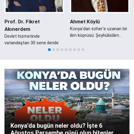
Prof. Dr. Fikret
Ahmet Köylü
Akınerdem
Konya'dan ezher'e uzanan bir
ilim köprüsü: Şeyhülislâm
Devlet hizmetinde
Mustafa Sabri Efendi'nin
vatandaştan 30 sene ileride
Konyalı Damadı Ali Zeki Efendi
Konya’da bugün neler oldu? İşte 6
Ağustos Perşembe günü olup bitenler…