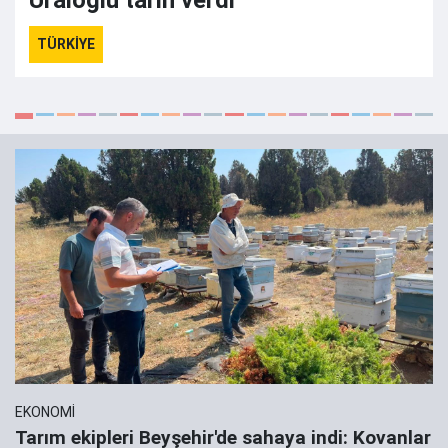
Uraloğlu tarih verdi
TÜRKİYE
EKONOMİ
Tarım ekipleri Beyşehir'de sahaya indi: Kovanlar