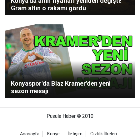
Konya'da altın fiyatları yeniden değişti!
Gram altın o rakamı gördü
Konyaspor'da Blaz Kramer'den yeni
sezon mesajı
Pusula Haber © 2010
Anasayfa
Künye
İletişim
Gizlilik İlkeleri