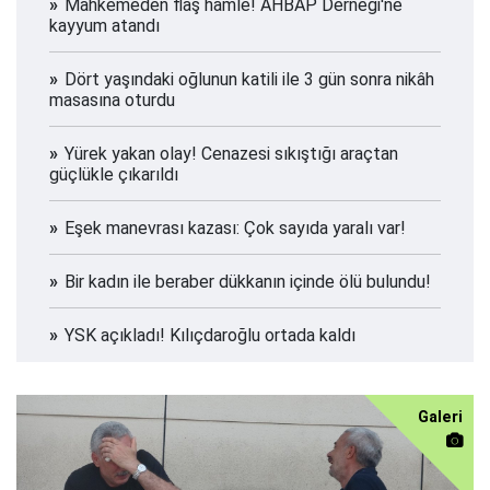
Mahkemeden flaş hamle! AHBAP Derneği'ne
kayyum atandı
Dört yaşındaki oğlunun katili ile 3 gün sonra nikâh
masasına oturdu
Yürek yakan olay! Cenazesi sıkıştığı araçtan
güçlükle çıkarıldı
Eşek manevrası kazası: Çok sayıda yaralı var!
Bir kadın ile beraber dükkanın içinde ölü bulundu!
YSK açıkladı! Kılıçdaroğlu ortada kaldı
Galeri