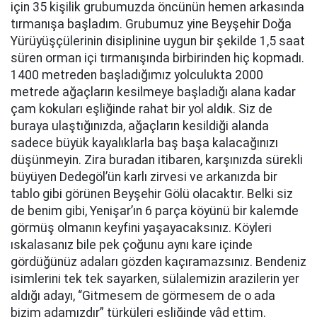
için 35 kişilik grubumuzda öncünün hemen arkasında
tırmanışa başladım. Grubumuz yine Beyşehir Doğa
Yürüyüşçülerinin disiplinine uygun bir şekilde 1,5 saat
süren orman içi tırmanışında birbirinden hiç kopmadı.
1400 metreden başladığımız yolculukta 2000
metrede ağaçların kesilmeye başladığı alana kadar
çam kokuları eşliğinde rahat bir yol aldık. Siz de
buraya ulaştığınızda, ağaçların kesildiği alanda
sadece büyük kayalıklarla baş başa kalacağınızı
düşünmeyin. Zira buradan itibaren, karşınızda sürekli
büyüyen Dedegöl’ün karlı zirvesi ve arkanızda bir
tablo gibi görünen Beyşehir Gölü olacaktır. Belki siz
de benim gibi, Yenişar’ın 6 parça köyünü bir kalemde
görmüş olmanın keyfini yaşayacaksınız. Köyleri
ıskalasanız bile pek çoğunu aynı kare içinde
gördüğünüz adaları gözden kaçıramazsınız. Bendeniz
isimlerini tek tek sayarken, sülalemizin arazilerin yer
aldığı adayı, “Gitmesem de görmesem de o ada
bizim adamızdır” türküleri eşliğinde yâd ettim.