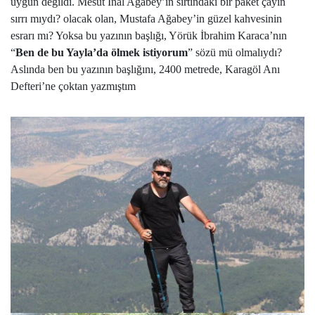
uygun değildi. Mesut İnal Ağabey’in sırtındaki bir paket çayın
sırrı mıydı? olacak olan, Mustafa Ağabey’in güzel kahvesinin
esrarı mı? Yoksa bu yazının başlığı, Yörük İbrahim Karaca’nın
“
Ben de bu Yayla’da ölmek istiyorum
” sözü mü olmalıydı?
Aslında ben bu yazının başlığını, 2400 metrede, Karagöl Anı
Defteri’ne çoktan yazmıştım