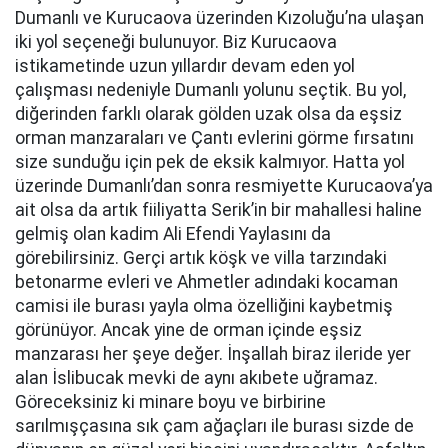
Dumanlı ve Kurucaova üzerinden Kızoluğu’na ulaşan
iki yol seçeneği bulunuyor. Biz Kurucaova
istikametinde uzun yıllardır devam eden yol
çalışması nedeniyle Dumanlı yolunu seçtik. Bu yol,
diğerinden farklı olarak gölden uzak olsa da eşsiz
orman manzaraları ve Çantı evlerini görme fırsatını
size sunduğu için pek de eksik kalmıyor. Hatta yol
üzerinde Dumanlı’dan sonra resmiyette Kurucaova’ya
ait olsa da artık fiiliyatta Serik’in bir mahallesi haline
gelmiş olan kadim Ali Efendi Yaylasını da
görebilirsiniz. Gerçi artık köşk ve villa tarzındaki
betonarme evleri ve Ahmetler adındaki kocaman
camisi ile burası yayla olma özelliğini kaybetmiş
görünüyor. Ancak yine de orman içinde eşsiz
manzarası her şeye değer. İnşallah biraz ileride yer
alan İslibucak mevki de aynı akıbete uğramaz.
Göreceksiniz ki minare boyu ve birbirine
sarılmışçasına sık çam ağaçları ile burası sizde de