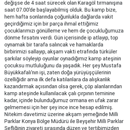
değişse de 4 saat sürecek olan Karagöl tırmanışına
saat 07.00’de başlayabilmiş olduk. Bu kamp bize,
hem hafta sonlarında çoğunlukla dağlarda vakit
geçirdiğimiz için bir parça ihmal ettiğimiz
çocuklarımızı gönülleme ve hem de çocukluğumuza
dönme fırsatını verdi. Gün içerisinde ip atlayıp, top
oynamak bir tarafa salıncak ve hamaklarda
birbirimizi sallayıp, akşam vakti etrafında türküler
şarkılar söyleyip oyunlar oynadığımız kamp ateşinin
çocuksu mutluluğunu da yaşadık. Her şey Mustafa
Büyükkafalı’nın işi, zaten doğa yürüyüşçülerinin
özelliğidir ama ilk defa katılanlara da alışkanlık
kazandırmak açısından olsa gerek, çöp alanlarından
kamp ateşinde kullanılacak çalı çırpının teminine
kadar, içinde bulunduğumuz ormana en ufak zarar
gelmemesi için her şey ince ince hesap edilmiş.
Nitekim davetimiz üzerine akşam yemeğinde Milli
Parklar Konya Bölge Müdürü ile Beyşehir Milli Parklar
Şefliğinin ziyareti sırasında düzen ve tertibimizden