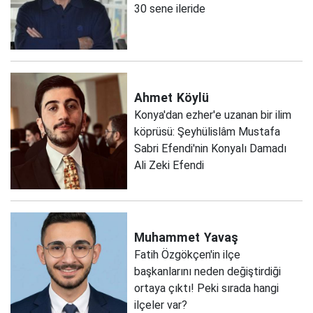
30 sene ileride
Ahmet
Köylü
Konya'dan ezher'e uzanan bir ilim
köprüsü: Şeyhülislâm Mustafa
Sabri Efendi'nin Konyalı Damadı
Ali Zeki Efendi
Muhammet
Yavaş
Fatih Özgökçen'in ilçe
başkanlarını neden değiştirdiği
ortaya çıktı! Peki sırada hangi
ilçeler var?