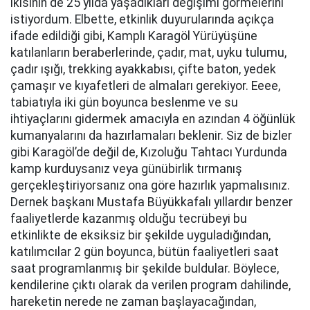
ikisinin de 25 yılda yaşadıkları değişimi görmelerini
istiyordum. Elbette, etkinlik duyurularında açıkça
ifade edildiği gibi, Kamplı Karagöl Yürüyüşüne
katılanların beraberlerinde, çadır, mat, uyku tulumu,
çadır ışığı, trekking ayakkabısı, çifte baton, yedek
çamaşır ve kıyafetleri de almaları gerekiyor. Eeee,
tabiatıyla iki gün boyunca beslenme ve su
ihtiyaçlarını gidermek amacıyla en azından 4 öğünlük
kumanyalarını da hazırlamaları beklenir. Siz de bizler
gibi Karagöl’de değil de, Kızoluğu Tahtacı Yurdunda
kamp kurduysanız veya günübirlik tırmanış
gerçekleştiriyorsanız ona göre hazırlık yapmalısınız.
Dernek başkanı Mustafa Büyükkafalı yıllardır benzer
faaliyetlerde kazanmış olduğu tecrübeyi bu
etkinlikte de eksiksiz bir şekilde uyguladığından,
katılımcılar 2 gün boyunca, bütün faaliyetleri saat
saat programlanmış bir şekilde buldular. Böylece,
kendilerine çıktı olarak da verilen program dahilinde,
hareketin nerede ne zaman başlayacağından,