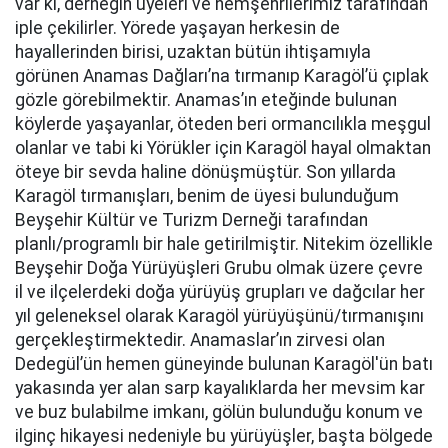
var ki, derneğin üyeleri ve hemşehrilerimiz tarafından
iple çekilirler. Yörede yaşayan herkesin de
hayallerinden birisi, uzaktan bütün ihtişamıyla
görünen Anamas Dağları’na tırmanıp Karagöl’ü çıplak
gözle görebilmektir. Anamas’ın eteğinde bulunan
köylerde yaşayanlar, öteden beri ormancılıkla meşgul
olanlar ve tabi ki Yörükler için Karagöl hayal olmaktan
öteye bir sevda haline dönüşmüştür. Son yıllarda
Karagöl tırmanışları, benim de üyesi bulunduğum
Beyşehir Kültür ve Turizm Derneği tarafından
planlı/programlı bir hale getirilmiştir. Nitekim özellikle
Beyşehir Doğa Yürüyüşleri Grubu olmak üzere çevre
il ve ilçelerdeki doğa yürüyüş grupları ve dağcılar her
yıl geleneksel olarak Karagöl yürüyüşünü/tırmanışını
gerçekleştirmektedir. Anamaslar’ın zirvesi olan
Dedegül’ün hemen güneyinde bulunan Karagöl'ün batı
yakasında yer alan sarp kayalıklarda her mevsim kar
ve buz bulabilme imkanı, gölün bulunduğu konum ve
ilginç hikayesi nedeniyle bu yürüyüşler, başta bölgede