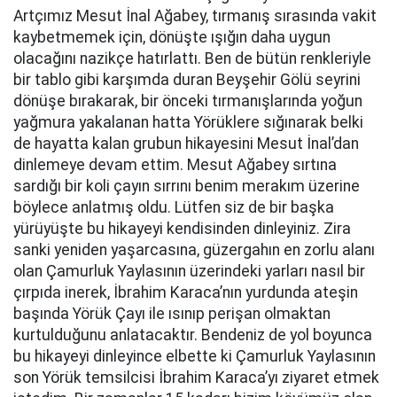
Artçımız Mesut İnal Ağabey, tırmanış sırasında vakit
kaybetmemek için, dönüşte ışığın daha uygun
olacağını nazikçe hatırlattı. Ben de bütün renkleriyle
bir tablo gibi karşımda duran Beyşehir Gölü seyrini
dönüşe bırakarak, bir önceki tırmanışlarında yoğun
yağmura yakalanan hatta Yörüklere sığınarak belki
de hayatta kalan grubun hikayesini Mesut İnal’dan
dinlemeye devam ettim. Mesut Ağabey sırtına
sardığı bir koli çayın sırrını benim merakım üzerine
böylece anlatmış oldu. Lütfen siz de bir başka
yürüyüşte bu hikayeyi kendisinden dinleyiniz. Zira
sanki yeniden yaşarcasına, güzergahın en zorlu alanı
olan Çamurluk Yaylasının üzerindeki yarları nasıl bir
çırpıda inerek, İbrahim Karaca’nın yurdunda ateşin
başında Yörük Çayı ile ısınıp perişan olmaktan
kurtulduğunu anlatacaktır. Bendeniz de yol boyunca
bu hikayeyi dinleyince elbette ki Çamurluk Yaylasının
son Yörük temsilcisi İbrahim Karaca’yı ziyaret etmek