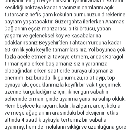
dünyanın en güzel yeri hissini uyandıracaktır. Asfaltın
kesildiği noktaya kadar aracınızın camlarını açık
tutarsanız nefis çam kokuları burnunuzun direklerine
bayram yaşatacaktır. Güzergahta ilerlerken Anamas
Dağlarının eşsiz manzarası, bitki örtüsü, yaban
yaşamı ve geleneksel köy ve kasabalarına
odaklanırsanız Beyşehir’den Tahtacı Yurduna kadar
50 km'lik yolu keyifle tamamlarsınız. Yol boyunca çok
fazla acele etmenizi tavsiye etmem, ancak Karagöl
tırmanışına erken başlamanız sizin yararınıza
olacağından erken saatlerde buraya ulaşmanızı
öneririm. Biz burada ilk günümüzü, ip atlayıp, top
oynayarak, çocuklarımızla keyifli bir vakit geçirmek
üzerine kurguladığımız için, ikinci gün sabahın
seherinde orman içinde uyanma şansına sahip olduk.
Hem böylece karaçam, ladin, kızılçam, ardıç, köknar
ve meşe ağaçlarının arasındaki bol oksijenin etkisi
altında 4 saatlik uykuyla tertemiz bir sabaha
uyanmış, hem de molaların sıklığı ve uzunluğuna göre