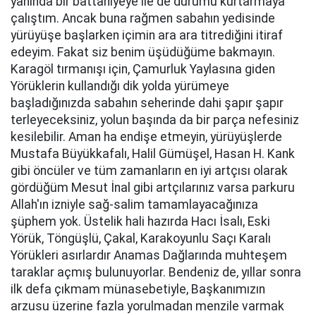
yanında bir battaniyeye ile de durumu kurtarmaya
çalıştım. Ancak buna rağmen sabahın yedisinde
yürüyüşe başlarken içimin ara ara titrediğini itiraf
edeyim. Fakat siz benim üşüdüğüme bakmayın.
Karagöl tırmanışı için, Çamurluk Yaylasına giden
Yörüklerin kullandığı dik yolda yürümeye
başladığınızda sabahın seherinde dahi şapır şapır
terleyeceksiniz, yolun başında da bir parça nefesiniz
kesilebilir. Aman ha endişe etmeyin, yürüyüşlerde
Mustafa Büyükkafalı, Halil Gümüşel, Hasan H. Kank
gibi öncüler ve tüm zamanların en iyi artçısı olarak
gördüğüm Mesut İnal gibi artçılarınız varsa parkuru
Allah'ın izniyle sağ-salim tamamlayacağınıza
şüphem yok. Üstelik hali hazırda Hacı İsalı, Eski
Yörük, Töngüşlü, Çakal, Karakoyunlu Saçı Karalı
Yörükleri asırlardır Anamas Dağlarında muhteşem
taraklar açmış bulunuyorlar. Bendeniz de, yıllar sonra
ilk defa çıkmam münasebetiyle, Başkanımızın
arzusu üzerine fazla yorulmadan menzile varmak