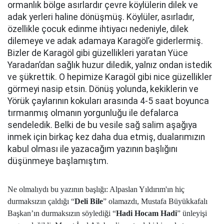
ormanlık bölge asırlardır çevre köylülerin dilek ve
adak yerleri haline dönüşmüş. Köylüler, asırladır,
özellikle çocuk edinme ihtiyacı nedeniyle, dilek
dilemeye ve adak adamaya Karagöl’e giderlermiş.
Bizler de Karagöl gibi güzellikleri yaratan Yüce
Yaradan’dan sağlık huzur diledik, yalnız ondan istedik
ve şükrettik. O hepimize Karagöl gibi nice güzellikler
görmeyi nasip etsin. Dönüş yolunda, kekiklerin ve
Yörük çaylarının kokuları arasında 4-5 saat boyunca
tırmanmış olmanın yorgunluğu ile defalarca
sendeledik. Belki de bu vesile sağ salim aşağıya
inmek için birkaç kez daha dua etmiş, dualarımızın
kabul olması ile yazacağım yazının başlığını
düşünmeye başlamıştım.
Ne olmalıydı bu yazının başlığı: Alpaslan Yıldırım'ın hiç
durmaksızın çaldığı “
Deli Bile
” olamazdı, Mustafa Büyükkafalı
Başkan’ın durmaksızın söylediği “
Hadi Hocam Hadi
” ünleyişi