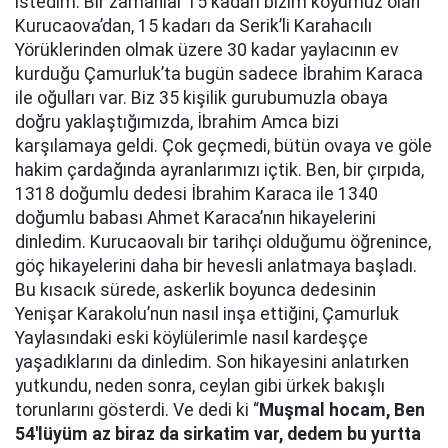
istedim. Bir zamanlar 15 kadarı bizim köyümüz olan
Kurucaova’dan, 15 kadarı da Serik’li Karahacılı
Yörüklerinden olmak üzere 30 kadar yaylacının ev
kurduğu Çamurluk’ta bugün sadece İbrahim Karaca
ile oğulları var. Biz 35 kişilik gurubumuzla obaya
doğru yaklaştığımızda, İbrahim Amca bizi
karşılamaya geldi. Çok geçmedi, bütün ovaya ve göle
hakim çardağında ayranlarımızı içtik. Ben, bir çırpıda,
1318 doğumlu dedesi İbrahim Karaca ile 1340
doğumlu babası Ahmet Karaca’nın hikayelerini
dinledim. Kurucaovalı bir tarihçi olduğumu öğrenince,
göç hikayelerini daha bir hevesli anlatmaya başladı.
Bu kısacık sürede, askerlik boyunca dedesinin
Yenişar Karakolu’nun nasıl inşa ettiğini, Çamurluk
Yaylasındaki eski köylülerimle nasıl kardeşçe
yaşadıklarını da dinledim. Son hikayesini anlatırken
yutkundu, neden sonra, ceylan gibi ürkek bakışlı
torunlarını gösterdi. Ve dedi ki “
Muşmal hocam, Ben
54'lüyüm az biraz da sirkatim var, dedem bu yurtta