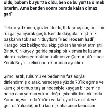
öldü, babam bu yurtta öldü, ben de bu yurtta ölmek
isterim. Ama benden sonra burada kalan olmaz
gari
”.
Tekrar yutkundu, gözleri doldu, Kırlaşmış saçlarını bir
rüzgar yalayarak geçti. Ben de duygulanmıştım ki
başkanın tok sesini duydum “
Hadi Hocam hadi
”,
Karagöl bizi bekliyordu, ekip çoktan hareket etmişti.
Bir sürü hikayeyi geride bırakıp bir kısmını hafızama
alarak hızlıca çardaktan kalktım ve Çamurluk'un son
Yörük Beyi'nin elini öperek oradan ayrıldım.
Şimdi artık, ruhumu ve bedenimi fazlasıyla
dinlendirmiş olarak, neredeyse yüzde 70’lik eğime ve
kum gibi olmuş taşlar nedeniyle kaygan bir zemine
sahip olan yardan yukarı doğru çıkabilirdim. Aklımda
Yaradan, yanımda Yâr’im varken, yar bize artık vız
gelirdi. Yolculuğun bu kısmı, daha önce kendisini