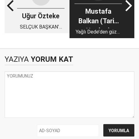
Mustafa
Uğur Özteke
Balkan (Tarih
SELÇUK BAŞKAN’A
Yazıları)
Yağlı Dede’den güzel
ÇOK KIZIYORUM !...
uyarı: “Varacağımız
yer temiz ola”
YAZIYA
YORUM KAT