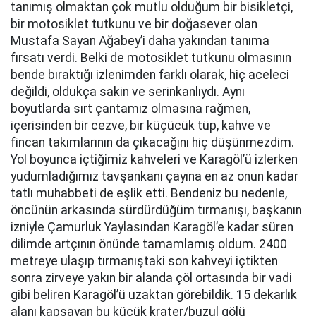
tanımış olmaktan çok mutlu olduğum bir bisikletçi,
bir motosiklet tutkunu ve bir doğasever olan
Mustafa Sayan Ağabey’i daha yakından tanıma
fırsatı verdi. Belki de motosiklet tutkunu olmasının
bende bıraktığı izlenimden farklı olarak, hiç aceleci
değildi, oldukça sakin ve serinkanlıydı. Aynı
boyutlarda sırt çantamız olmasına rağmen,
içerisinden bir cezve, bir küçücük tüp, kahve ve
fincan takımlarının da çıkacağını hiç düşünmezdim.
Yol boyunca içtiğimiz kahveleri ve Karagöl’ü izlerken
yudumladığımız tavşankanı çayına en az onun kadar
tatlı muhabbeti de eşlik etti. Bendeniz bu nedenle,
öncünün arkasında sürdürdüğüm tırmanışı, başkanın
izniyle Çamurluk Yaylasından Karagöl’e kadar süren
dilimde artçının önünde tamamlamış oldum. 2400
metreye ulaşıp tırmanıştaki son kahveyi içtikten
sonra zirveye yakın bir alanda çöl ortasında bir vadi
gibi beliren Karagöl’ü uzaktan görebildik. 15 dekarlık
alanı kapsayan bu küçük krater/buzul gölü