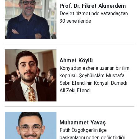
Prof. Dr. Fikret
Akınerdem
Devlet hizmetinde vatandaştan
30 sene ileride
Ahmet
Köylü
Konya'dan ezher'e uzanan bir ilim
köprüsü: Şeyhülislâm Mustafa
Sabri Efendi'nin Konyalı Damadı
Ali Zeki Efendi
Muhammet
Yavaş
Fatih Özgökçen'in ilçe
başkanlarını neden değiştirdiği