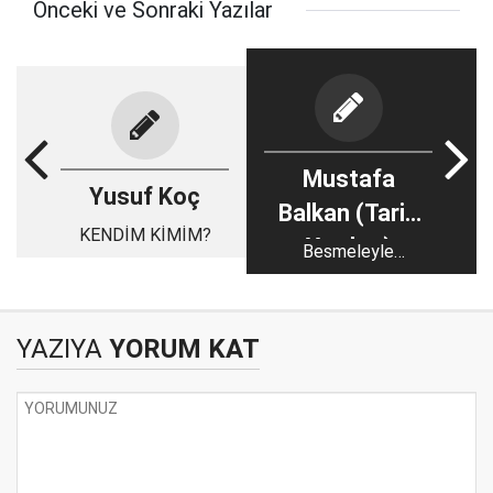
Önceki ve Sonraki Yazılar
Mustafa
Yusuf Koç
Balkan (Tarih
KENDİM KİMİM?
Yazıları)
Besmeleyle
başlamayan hiçbir
işten hayır gelmez
YAZIYA
YORUM KAT