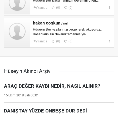
Hüseyin Bey başarılarınızın devamını dileriz.
Yanıtla
(0)
(0)
hakan coşkun
/ null
Hüseyin Bey yazılarınızı begenerek okuyoruz..
Başarılarınızın devamı temennisiyle.
Yanıtla
(0)
(0)
Hüseyin Akıncı Arşivi
ARAÇ DEĞER KAYBI NEDİR, NASIL ALINIR?
16 Ekim 2018 Salı 00:01
DANIŞTAY YÜZDE ONBEŞE DUR DEDİ