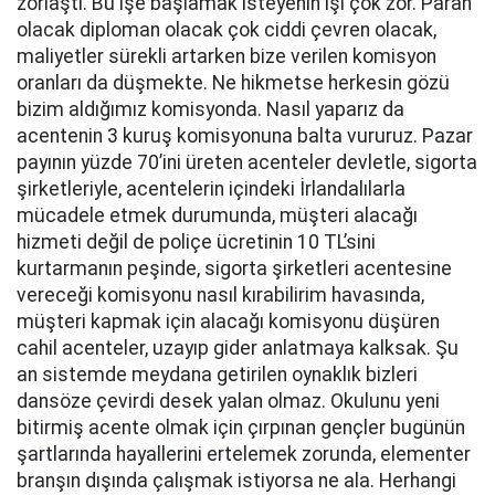
zorlaştı. Bu işe başlamak isteyenin işi çok zor. Paran
olacak diploman olacak çok ciddi çevren olacak,
maliyetler sürekli artarken bize verilen komisyon
oranları da düşmekte. Ne hikmetse herkesin gözü
bizim aldığımız komisyonda. Nasıl yaparız da
acentenin 3 kuruş komisyonuna balta vururuz. Pazar
payının yüzde 70’ini üreten acenteler devletle, sigorta
şirketleriyle, acentelerin içindeki İrlandalılarla
mücadele etmek durumunda, müşteri alacağı
hizmeti değil de poliçe ücretinin 10 TL’sini
kurtarmanın peşinde, sigorta şirketleri acentesine
vereceği komisyonu nasıl kırabilirim havasında,
müşteri kapmak için alacağı komisyonu düşüren
cahil acenteler, uzayıp gider anlatmaya kalksak. Şu
an sistemde meydana getirilen oynaklık bizleri
dansöze çevirdi desek yalan olmaz. Okulunu yeni
bitirmiş acente olmak için çırpınan gençler bugünün
şartlarında hayallerini ertelemek zorunda, elementer
branşın dışında çalışmak istiyorsa ne ala. Herhangi