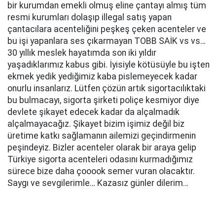
bir kurumdan emekli olmuş eline çantayı almış tüm
resmi kurumları dolaşıp illegal satış yapan
çantacılara acenteliğini peşkeş çeken acenteler ve
bu işi yapanlara ses çıkarmayan TOBB SAİK vs vs…
30 yıllık meslek hayatımda son iki yıldır
yaşadıklarımız kabus gibi. İyisiyle kötüsüyle bu işten
ekmek yedik yediğimiz kaba pislemeyecek kadar
onurlu insanlarız. Lütfen çözün artık sigortacılıktaki
bu bulmacayı, sigorta şirketi poliçe kesmiyor diye
devlete şikayet edecek kadar da alçalmadık
alçalmayacağız. Şikayet bizim işimiz değil biz
üretime katkı sağlamanın ailemizi geçindirmenin
peşindeyiz. Bizler acenteler olarak bir araya gelip
Türkiye sigorta acenteleri odasını kurmadığımız
sürece bize daha çooook semer vuran olacaktır.
Saygı ve sevgilerimle… Kazasız günler dilerim…