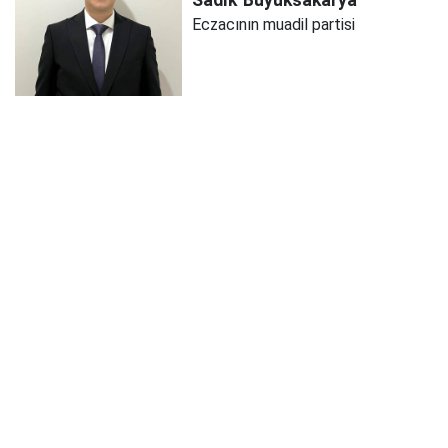
Sadık
Büyüksakarya
Eczacının muadil partisi