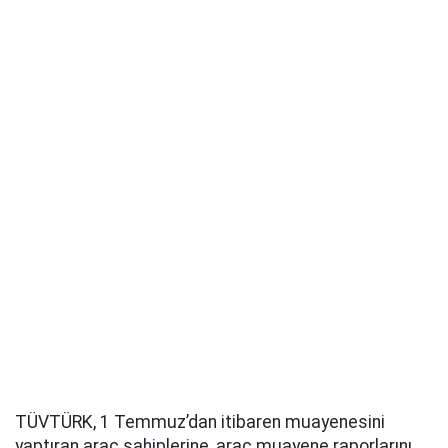
TÜVTÜRK, 1 Temmuz’dan itibaren muayenesini
yaptıran araç sahiplerine, araç muayene raporlarını