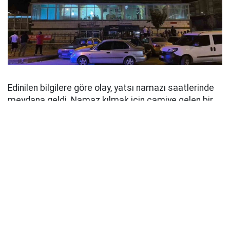
Edinilen bilgilere göre olay, yatsı namazı saatlerinde
meydana geldi. Namaz kılmak için camiye gelen bir
vatandaş, içeride asılı halde bulunan şahsı fark
ederek durumu 112 Acil Çağrı Merkezi'ne bildirdi.
İhbar üzerine olay yerine sağlık ve polis ekipleri sevk
edildi. Sağlık ekiplerinin yaptığı kontrolde şahsın
hayatını kaybettiği belirlendi. Polis ekipleri camide ve
çevresinde geniş çaplı inceleme başlatırken, olay yeri
inceleme çalışmalarının ardından cenaze, kesin ölüm
nedeninin belirlenmesi amacıyla otopsi yapılmak
üzere Adli Tıp Kurumu morguna kaldırıldı.