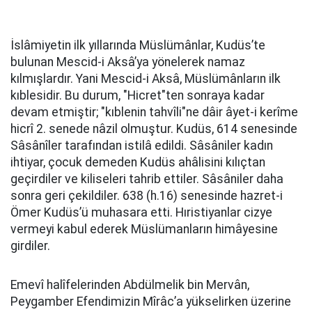
İslâmiyetin ilk yıllarında Müslümânlar, Kudüs’te
bulunan Mescid-i Aksâ’ya yönelerek namaz
kılmışlardır. Yani Mescid-i Aksâ, Müslümânların ilk
kıblesidir. Bu durum, "Hicret"ten sonraya kadar
devam etmiştir; "kıblenin tahvîli"ne dâir âyet-i kerîme
hicrî 2. senede nâzil olmuştur. Kudüs, 614 senesinde
Sâsânîler tarafından istilâ edildi. Sâsâniler kadın
ihtiyar, çocuk demeden Kudüs ahâlisini kılıçtan
geçirdiler ve kiliseleri tahrib ettiler. Sâsâniler daha
sonra geri çekildiler. 638 (h.16) senesinde hazret-i
Ömer Kudüs’ü muhasara etti. Hıristiyanlar cizye
vermeyi kabul ederek Müslümanların himâyesine
girdiler.
Emevî halîfelerinden Abdülmelik bin Mervân,
Peygamber Efendimizin Mîrâc’a yükselirken üzerine