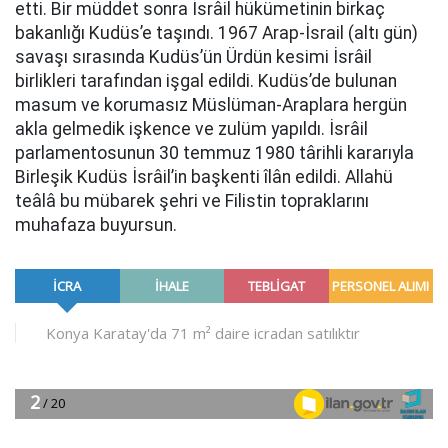
etti. Bir müddet sonra İsrâil hükümetinin birkaç
bakanlığı Kudüs’e taşındı. 1967 Arap-İsrail (altı gün)
savaşı sırasında Kudüs’ün Ürdün kesimi İsrâil
birlikleri tarafından işgal edildi. Kudüs’de bulunan
masum ve korumasız Müslüman-Araplara hergün
akla gelmedik işkence ve zulüm yapıldı. İsrâil
parlamentosunun 30 temmuz 1980 târihli kararıyla
Birleşik Kudüs İsrâil’in başkenti îlân edildi. Allahü
teâlâ bu mübarek şehri ve Filistin topraklarını
muhafaza buyursun.