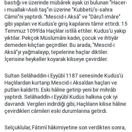
bastığı ve üzerinde mübârek ayak izi bulunan "Hacer-
i muallak=Asılı taş"ın üzerine "Kubbetü's-sahra
Câmii"ni yaptırdı. "Mescid-i Aksâ" ve "Dâru’l-imâre"
gibi yapıları ve Kudüs’e giriş kapılarını tâmir ettirdi. 15
Temmuz 1099’da Haçlılar istîlâ ettiler. Kudüs’ü yakıp
yıktılar. Pekçok Müslümânı kadın, çocuk ve ihtiyâr
demeden kılıçtan geçirdiler. Bu arada, "Mescid-i
Aksâ"yı yağmalayıp, tepelerine haçlar diktiler.
İçerisine heykeller koyarak kiliseye çevirdiler.
Sultan Selâhaddin-i Eyyûbî 1187 senesinde Kudüs’ü
Haçlılardan kurtarıp Mescid-i Aksa’dan haçları ve
putları kaldırttı. Eski hâline getirip yeni bir mihrâb
yaptırdı. Selâhaddîn-i Eyyûbî Kudüs halkına çok iyi
davrandı. Vergileri indirdiği gibi, Haçlıların kilise hâline
çevirdikleri câmileri eski durumlarına getirdi.
Selçuklular, Fâtımî hâkimiyetine son verdikten sonra,