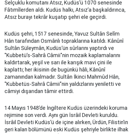
Selçuklu komutanı Atsız, Kudüs’ü 1070 senesinde
Fâtımîlerden aldı. Kudüs halkı, Atsız’a başkaldırınca,
Atsız burayı tekrâr kuşatıp şehri ele geçirdi.
Kudüs şehri, 1517 senesinde, Yavuz Sultân Selîm
Hân tarafından Osmânlı topraklarına katıldı. Kânûnî
Sultân Süleymân, Kudüs’ün sûrlarını yaptırdı ve
"Kubbetü’s-Sahrâ Câmii"nin mozaik kaplamalarını
kaldırtarak, yeşil ve sarı ile karışık mavi çini ile
kaplattı; her ikisinin de bugünkü hâli, Kânûnî
zamanından kalmadır. Sultân İkinci Mahmûd Hân,
"Kubbetüs-Sahrâ Câmii"nin yaldızlarını yeniletti ve
câmiyi dışarıdan tâmir ettirdi.
14 Mayıs 1948’de İngiltere Kudüs üzerindeki koruma
rejimine son verdi. Aynı gün İsrâil Devleti kuruldu.
İsrâil Devleti Kudüs’ü de içine alırken, Ürdün, Filistin’in
geri kalan bölümünü eski Kudüs şehriyle birlikte ilhak