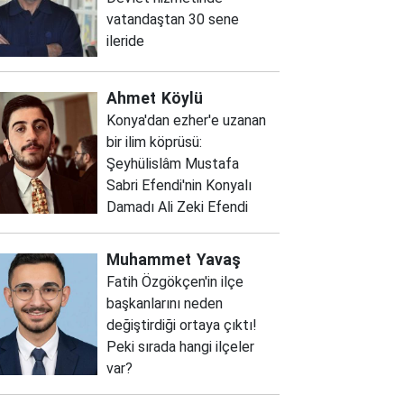
vatandaştan 30 sene
ileride
Ahmet
Köylü
Konya'dan ezher'e uzanan
bir ilim köprüsü:
Şeyhülislâm Mustafa
Sabri Efendi'nin Konyalı
Damadı Ali Zeki Efendi
Muhammet
Yavaş
Fatih Özgökçen'in ilçe
başkanlarını neden
değiştirdiği ortaya çıktı!
Peki sırada hangi ilçeler
var?