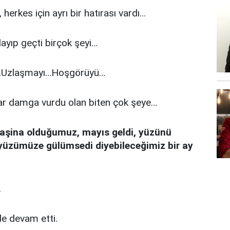
, herkes için ayrı bir hatırası vardı…
layıp geçti birçok şeyi…
ı…Uzlaşmayı…Hoşgörüyü…
lar damga vurdu olan biten çok şeye…
 aşina olduğumuz, mayıs geldi, yüzünü
ar yüzümüze gülümsedi diyebileceğimiz bir ay
.
de devam etti.