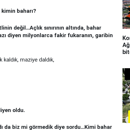
 kimin baharı?
inin değil…Açlık sınırının altında, bahar
zı diyen milyonlarca fakir fukaranın, garibin
Ko
Ağ
bi
 kaldık, maziye daldık,
iyen oldu.
dı da biz mi görmedik diye sordu…Kimi bahar