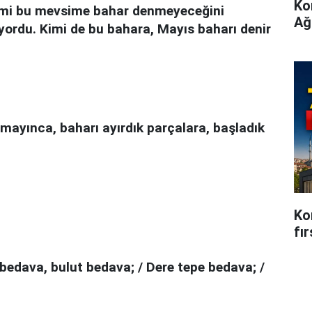
Ko
…Kimi bu mevsime bahar denmeyeceğini
Ağ
iyordu. Kimi de bu bahara, Mayıs baharı denir
ayınca, baharı ayırdık parçalara, başladık
Kon
fı
bedava, bulut bedava; / Dere tepe bedava; /