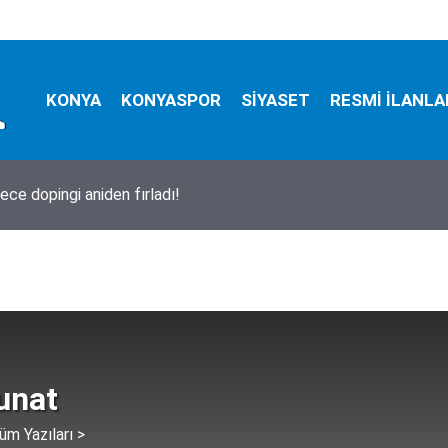
KONYA
KONYASPOR
SİYASET
RESMİ İLANLA
a bugün neler oldu? İşte 5 Ağustos Çarşamba günü olup bitenle
unat
üm Yazıları >