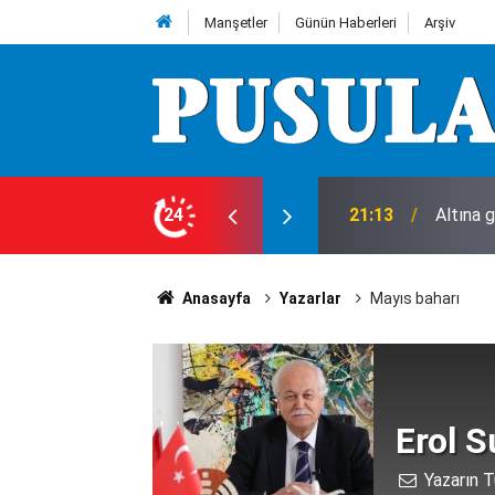
Manşetler
Günün Haberleri
Arşiv
ı!
24
18:00
Konya’d
Anasayfa
Yazarlar
Mayıs baharı
Erol S
Yazarın T