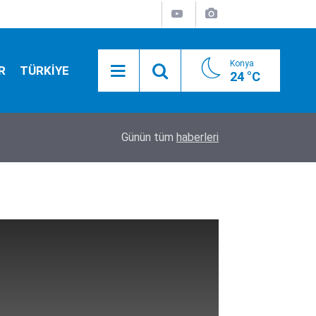
Konya
R
TÜRKİYE
24 °C
r…
17:43
Üsküdar Belediye Başkanvekili CHP’li Sibel Tan 
Günün tüm
haberleri