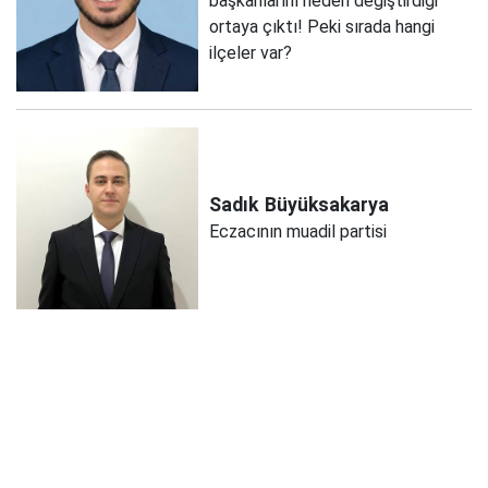
başkanlarını neden değiştirdiği
ortaya çıktı! Peki sırada hangi
ilçeler var?
Sadık
Büyüksakarya
Eczacının muadil partisi