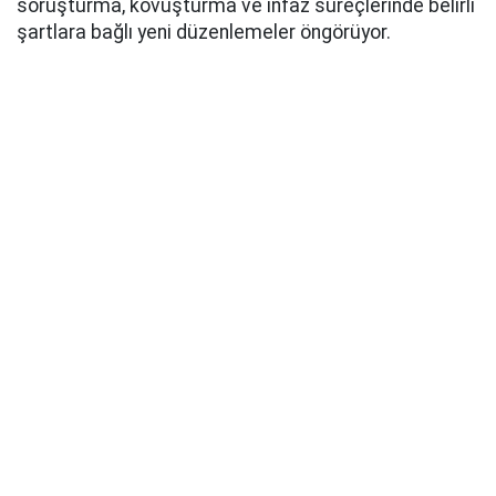
soruşturma, kovuşturma ve infaz süreçlerinde belirli
şartlara bağlı yeni düzenlemeler öngörüyor.
AK Parti Grup Başkanı Abdullah Güler, yaklaşık 360
milletvekilinin imzasıyla hazırlanan kanun teklifinin
TBMM Başkanlığı’na sunulduğunu açıkladı. Teklifin
açıklanmasında MHP Genel Başkan Yardımcısı Feti
Yıldız ile MHP Grup Başkanvekilleri Filiz Kılıç ve Erkan
Akçay da yer aldı.
Düzenlemenin genel gerekçesinde, teklifin genel af
niteliği taşımadığı, belirli şartların gerçekleşmesine
bağlı ve sınırlı bir ceza ile infaz hukuku düzenlemesi
olduğu vurgulandı.
UYGULAMA İÇİN KRİTİK ŞART
Teklifin yürürlüğe girmesinin ardından hükümlerin