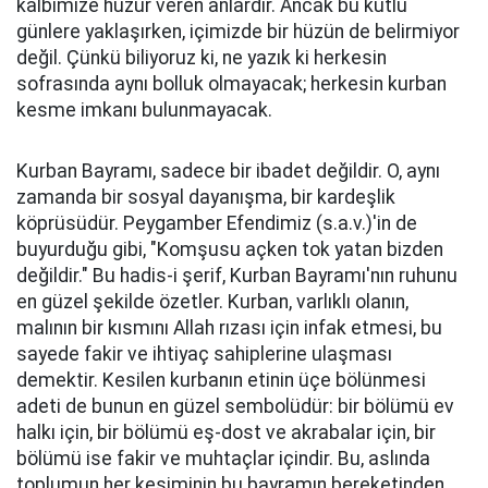
kalbimize huzur veren anlardır. Ancak bu kutlu
günlere yaklaşırken, içimizde bir hüzün de belirmiyor
değil. Çünkü biliyoruz ki, ne yazık ki herkesin
sofrasında aynı bolluk olmayacak; herkesin kurban
kesme imkanı bulunmayacak.
Kurban Bayramı, sadece bir ibadet değildir. O, aynı
zamanda bir sosyal dayanışma, bir kardeşlik
köprüsüdür. Peygamber Efendimiz (s.a.v.)'in de
buyurduğu gibi, "Komşusu açken tok yatan bizden
değildir." Bu hadis-i şerif, Kurban Bayramı'nın ruhunu
en güzel şekilde özetler. Kurban, varlıklı olanın,
malının bir kısmını Allah rızası için infak etmesi, bu
sayede fakir ve ihtiyaç sahiplerine ulaşması
demektir. Kesilen kurbanın etinin üçe bölünmesi
adeti de bunun en güzel sembolüdür: bir bölümü ev
halkı için, bir bölümü eş-dost ve akrabalar için, bir
bölümü ise fakir ve muhtaçlar içindir. Bu, aslında
toplumun her kesiminin bu bayramın bereketinden