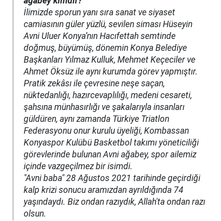
ağabey kimdir?
İlimizde sporun yanı sıra sanat ve siyaset
camiasının güler yüzlü, sevilen siması Hüseyin
Avni Uluer Konya’nın Hacıfettah semtinde
doğmuş, büyümüş, dönemin Konya Belediye
Başkanları Yılmaz Kulluk, Mehmet Keçeciler ve
Ahmet Öksüz ile aynı kurumda görev yapmıştır.
Pratik zekâsı ile çevresine neşe saçan,
nüktedanlığı, hazırcevaplılığı, medeni cesareti,
şahsına münhasırlığı ve şakalarıyla insanları
güldüren, aynı zamanda Türkiye Triatlon
Federasyonu onur kurulu üyeliği, Kombassan
Konyaspor Kulübü Basketbol takımı yöneticiliği
görevlerinde bulunan Avni ağabey, spor ailemiz
içinde vazgeçilmez bir isimdi.
"Avni baba" 28 Ağustos 2021 tarihinde geçirdiği
kalp krizi sonucu aramızdan ayrıldığında 74
yaşındaydı. Biz ondan razıydık, Allah'ta ondan razı
olsun.