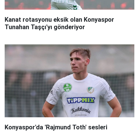
Kanat rotasyonu eksik olan Konyaspor
Tunahan Taşçı'yı gönderiyor
Konyaspor'da 'Rajmund Toth' sesleri