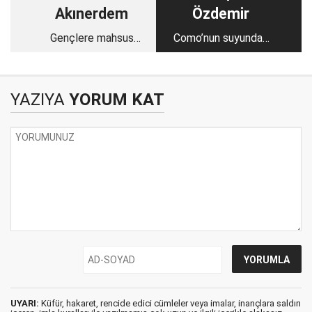
Akınerdem
Özdemir
Gençlere mahsus
Como’nun suyundan
Cuma Namazı
Roma’nın taşına
estetik, iktidar ve
insan üzerine bir
YAZIYA
YORUM KAT
seyahat
UYARI:
Küfür, hakaret, rencide edici cümleler veya imalar, inançlara saldırı