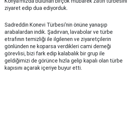
Konya’mızda bulunan birçok mübarek zatın türbesini
ziyaret edip dua ediyorduk.
Sadreddin Konevi Türbesi’nin önüne yanaşıp
arabalardan indik. Şadırvan, lavabolar ve türbe
etrafının temizliği ile ilgilenen ve ziyaretçilerin
gönlünden ne koparsa verdikleri cami derneği
görevlisi, bizi fark edip kalabalık bir grup ile
geldiğimizi de görünce hızla gelip kapalı olan türbe
kapısını açarak içeriye buyur etti.