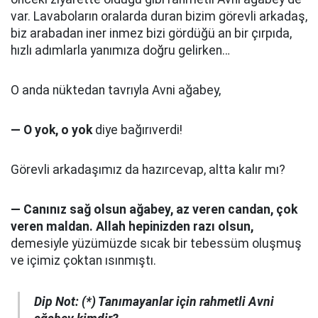
var. Lavaboların oralarda duran bizim görevli arkadaş,
biz arabadan iner inmez bizi gördüğü an bir çırpıda,
hızlı adımlarla yanımıza doğru gelirken…
O anda nüktedan tavrıyla Avni ağabey,
— O yok, o yok
diye bağırıverdi!
Görevli arkadaşımız da hazırcevap, altta kalır mı?
— Canınız sağ olsun ağabey, az veren candan, çok
veren maldan. Allah hepinizden razı olsun,
demesiyle yüzümüzde sıcak bir tebessüm oluşmuş
ve içimiz çoktan ısınmıştı.
Dip Not: (*) Tanımayanlar için rahmetli Avni