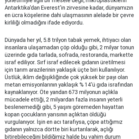
yönetimiyle ilgili bir mesele değil, mikroplastiklerin
Antarktika'dan Everest'in zirvesine kadar, dünyamızın
en ücra köşelerine dahi ulaşmasının alelade bir çevre
kirliliği olmadığını ifade ediyordu.
Dünyada her yıl, 5.8 trilyon tabak yemek, ihtiyacı olan
insanlara ulaşamadan çöp olduğu gibi, 2 milyar tonun
üzerinde gıda tarlada, sofrada, restoranda, markette
israf ediliyor. Sırf israf edilecek gıdanın üretilmesi
için tarım arazilerinin yaklaşık üçte biri kullanılıyor.
Üstlük, iklim değişikliğinde çok yüksek bir payı olan
metan emisyonlarının yaklaşık % 14'ü gıda israfından
kaynaklanıyor. Öte yandan 673 milyonun açlıkla
mücadele ettiği, 2 milyardan fazla insanın yeterli
beslenemediği gibi, 5 yaşını göremeden hayattan
kopan çocukların yarısının açlıktan öldüğü
vurgulanıyor. İşin en acı tarafıysa, çöpe attığımız
gıdanın yalnızca dörtte biri kurtarılarak, açlığı
bitirebileceğini bildiğimiz halde bu vahim durum