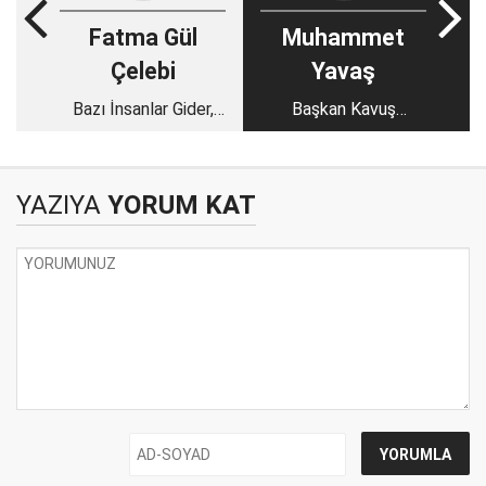
Fatma Gül
Muhammet
Çelebi
Yavaş
Bazı İnsanlar Gider,
Başkan Kavuş
Ama Bıraktıkları Soru
Meram’ın hakkından
Uzun Süre Kalır
böyle geliyor...
YAZIYA
YORUM KAT