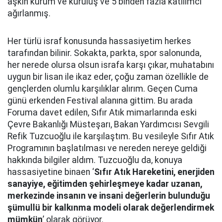
aşkın kurum ve kuruluş ve 5 binden fazla katılımcı
ağırlanmış.
Her türlü israf konusunda hassasiyetim herkes
tarafından bilinir. Sokakta, parkta, spor salonunda,
her nerede olursa olsun israfa karşı çıkar, muhatabını
uygun bir lisan ile ikaz eder, çoğu zaman özellikle de
gençlerden olumlu karşılıklar alırım. Geçen Cuma
günü erkenden Festival alanına gittim. Bu arada
Foruma davet edilen, Sıfır Atık mimarlarında eski
Çevre Bakanlığı Müsteşarı, Bakan Yardımcısı Sevgili
Refik Tuzcuoğlu ile karşılaştım. Bu vesileyle Sıfır Atık
Programının başlatılması ve nereden nereye geldiği
hakkında bilgiler aldım. Tuzcuoğlu da, konuya
hassasiyetine binaen ‘
Sıfır Atık Hareketini, enerjiden
sanayiye, eğitimden şehirleşmeye kadar uzanan,
merkezinde insanın ve insani değerlerin bulunduğu
şümullü bir kalkınma modeli olarak değerlendirmek
mümkün
’ olarak görüyor.