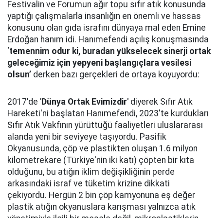
Festivalin ve Forumun ağır topu sıfır atık konusunda
yaptığı çalışmalarla insanlığın en önemli ve hassas
konusunu olan gıda israfını dünyaya mal eden Emine
Erdoğan hanım idi. Hanımefendi açılış konuşmasında
‘
temennim odur ki, buradan yükselecek sinerji ortak
geleceğimiz için yepyeni başlangıçlara vesilesi
olsun’
derken bazı gerçekleri de ortaya koyuyordu:
2017'de
'Dünya Ortak Evimizdir'
diyerek Sıfır Atık
Hareketi'ni başlatan Hanımefendi, 2023'te kurdukları
Sıfır Atık Vakfının yürüttüğü faaliyetleri uluslararası
alanda yeni bir seviyeye taşıyordu. Pasifik
Okyanusunda, çöp ve plastikten oluşan 1.6 milyon
kilometrekare (Türkiye'nin iki katı) çöpten bir kıta
olduğunu, bu atığın iklim değişikliğinin perde
arkasındaki israf ve tüketim krizine dikkati
çekiyordu. Hergün 2 bin çöp kamyonuna eş değer
plastik atığın okyanuslara karışması yalnızca atık