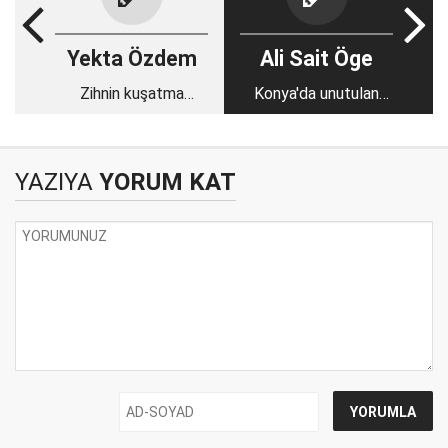
Yekta Özdem
Ali Sait Öge
Zihnin kuşatma
Konya'da unutulan
altında: Zihnini kim
gazeteciler ve
parçalıyor?
kaybolan vefa
YAZIYA
YORUM KAT