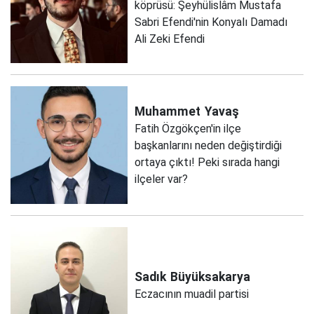
köprüsü: Şeyhülislâm Mustafa
Sabri Efendi'nin Konyalı Damadı
Ali Zeki Efendi
Muhammet
Yavaş
Fatih Özgökçen'in ilçe
başkanlarını neden değiştirdiği
ortaya çıktı! Peki sırada hangi
ilçeler var?
Sadık
Büyüksakarya
Eczacının muadil partisi