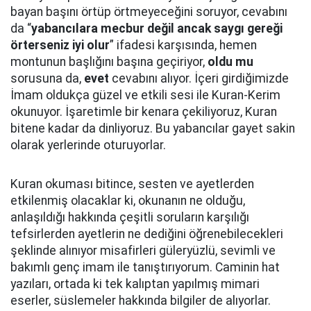
bayan başını örtüp örtmeyeceğini soruyor, cevabını
da “
yabancılara mecbur değil ancak
saygı gereği
örterseniz iyi olur
” ifadesi karşısında, hemen
montunun başlığını başına geçiriyor,
oldu mu
sorusuna da,
evet
cevabını alıyor. İçeri girdiğimizde
İmam oldukça güzel ve etkili sesi ile Kuran-Kerim
okunuyor. İşaretimle bir kenara çekiliyoruz, Kuran
bitene kadar da dinliyoruz. Bu yabancılar gayet sakin
olarak yerlerinde oturuyorlar.
Kuran okuması bitince, sesten ve ayetlerden
etkilenmiş olacaklar ki, okunanın ne olduğu,
anlaşıldığı hakkında çeşitli soruların karşılığı
tefsirlerden ayetlerin ne dediğini öğrenebilecekleri
şeklinde alınıyor misafirleri güleryüzlü, sevimli ve
bakımlı genç imam ile tanıştırıyorum. Caminin hat
yazıları, ortada ki tek kalıptan yapılmış mimari
eserler, süslemeler hakkında bilgiler de alıyorlar.