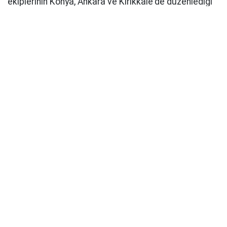
ekiplerinin Konya, Ankara ve Kırıkkale'de düzenlediği
operasyonla yakalandı.
Emniyetteki işlemleri süren zanlılardan M.U'nun 21,
Y.Ç'nin 20, U.C.K'nin 21, Ş.Ş'nin 10 ve S.K'nin 5 suç
kaydının bulunduğu öğrenildi.
Pusula Haber
Kaynak: