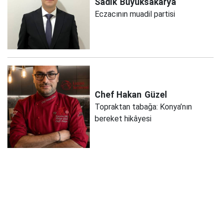
Sadık
Büyüksakarya
Eczacının muadil partisi
Chef Hakan
Güzel
Topraktan tabağa: Konya’nın
bereket hikâyesi