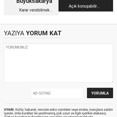
Büyüksakarya
Açık konuşabilir
Karar verebilmek
miyiz?
önemli
YAZIYA
YORUM KAT
UYARI:
Küfür, hakaret, rencide edici cümleler veya imalar, inançlara saldırı
içeren, imla kuralları ile yazılmamış,çok uzun ve ilgili içerikle alakasız,
Türkçe karakter kullanılmayan yorumlar onaylanmamaktadır.