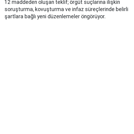
12 maddeden oluşan teklif; örgüt suçlarına ilişkin
soruşturma, kovuşturma ve infaz süreçlerinde belirli
şartlara bağlı yeni düzenlemeler öngörüyor.
AK Parti Grup Başkanı Abdullah Güler, yaklaşık 360
milletvekilinin imzasıyla hazırlanan kanun teklifinin
TBMM Başkanlığı’na sunulduğunu açıkladı. Teklifin
açıklanmasında MHP Genel Başkan Yardımcısı Feti
Yıldız ile MHP Grup Başkanvekilleri Filiz Kılıç ve Erkan
Akçay da yer aldı.
Düzenlemenin genel gerekçesinde, teklifin genel af
niteliği taşımadığı, belirli şartların gerçekleşmesine
bağlı ve sınırlı bir ceza ile infaz hukuku düzenlemesi
olduğu vurgulandı.
UYGULAMA İÇİN KRİTİK ŞART