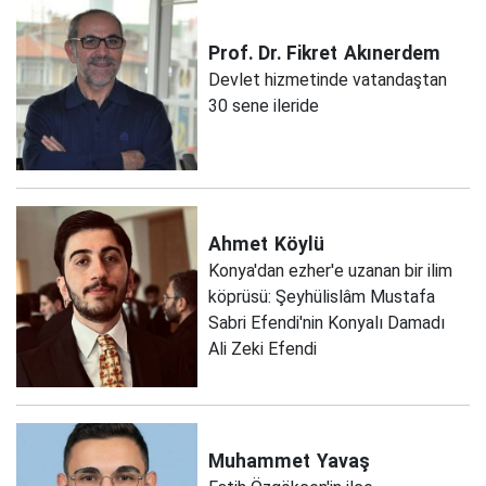
Prof. Dr. Fikret
Akınerdem
Devlet hizmetinde vatandaştan
30 sene ileride
Ahmet
Köylü
Konya'dan ezher'e uzanan bir ilim
köprüsü: Şeyhülislâm Mustafa
Sabri Efendi'nin Konyalı Damadı
Ali Zeki Efendi
Muhammet
Yavaş