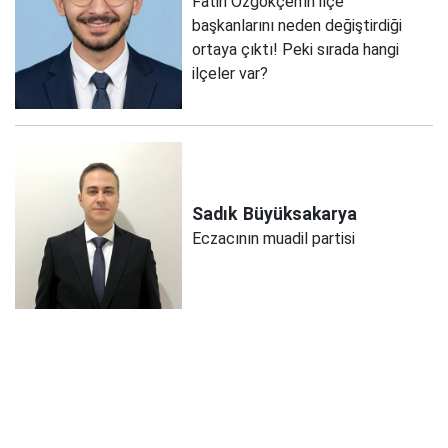
Fatih Özgökçen'in ilçe
başkanlarını neden değiştirdiği
ortaya çıktı! Peki sırada hangi
ilçeler var?
Sadık
Büyüksakarya
Eczacının muadil partisi