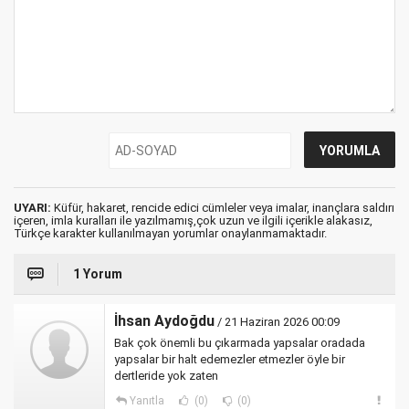
UYARI:
Küfür, hakaret, rencide edici cümleler veya imalar, inançlara saldırı
içeren, imla kuralları ile yazılmamış,çok uzun ve ilgili içerikle alakasız,
Türkçe karakter kullanılmayan yorumlar onaylanmamaktadır.
1 Yorum
İhsan Aydoğdu
/ 21 Haziran 2026 00:09
Bak çok önemli bu çıkarmada yapsalar oradada
yapsalar bir halt edemezler etmezler öyle bir
dertleride yok zaten
Yanıtla
(0)
(0)