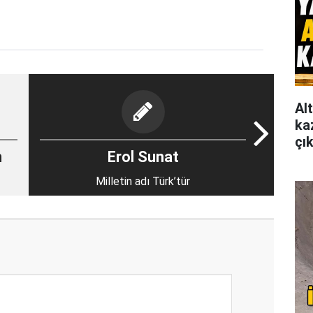
Al
ka
çı
m
Erol Sunat
Milletin adı Türk’tür