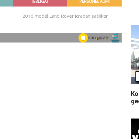
Ko
gec