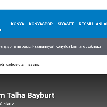
KONYA
KONYASPOR
SİYASET
RESMİ İLANLA
 yarışıyor ama besici kazanamıyor! Konya’da kırmızı et çıkmazı
ağır, sadece utanmazsınız!
im Talha Bayburt
azıları >