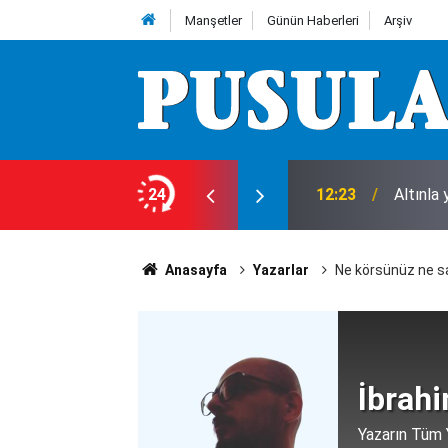
Manşetler
Günün Haberleri
Arşiv
ı gece! 1 kişi hayatını kaybetti
24
12:23
Altınla
Anasayfa
Yazarlar
Ne körsünüz ne s
İbrah
Yazarın Tüm Y