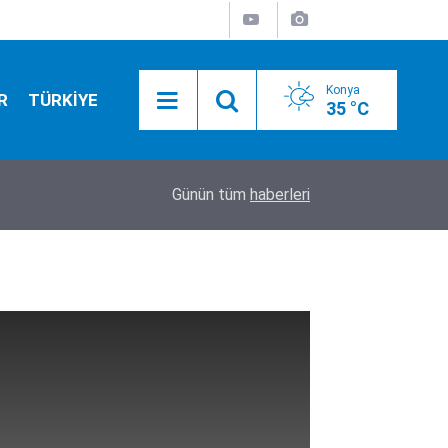
Konya
R
TÜRKİYE
35 °C
11:55
Konya’da kayıp kuzu için seferberlik! 10 metreli
Günün tüm
haberleri