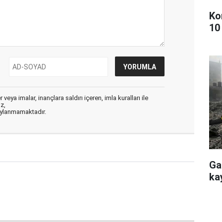
Ko
10
veya imalar, inançlara saldırı içeren, imla kuralları ile
ız,
aylanmamaktadır.
Ga
kay