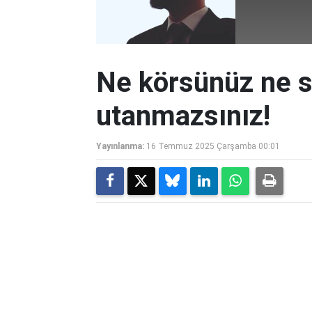
Ne körsünüz ne s
utanmazsınız!
Yayınlanma:
16 Temmuz 2025 Çarşamba 00:01