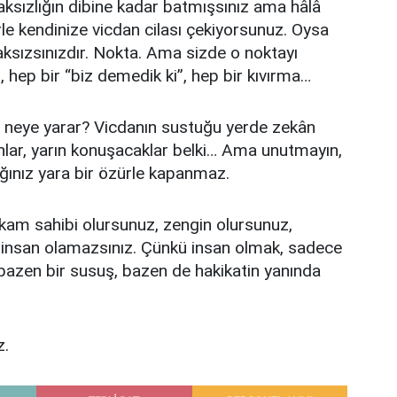
 Haksızlığın dibine kadar batmışsınız ama hâlâ
rle kendinize vicdan cilası çekiyorsunuz. Oysa
ksızsınızdır. Nokta. Ama sizde o noktayı
 hep bir “biz demedik ki”, hep bir kıvırma…
ın neye yarar? Vicdanın sustuğu yerde zekân
nlar, yarın konuşacaklar belki… Ama unutmayın,
tığınız yara bir özürle kapanmaz.
kam sahibi olursunuz, zengin olursunuz,
 insan olamazsınız. Çünkü insan olmak, sadece
bazen bir susuş, bazen de hakikatin yanında
z.