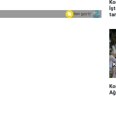
Ko
İş
tar
Ko
Ağ