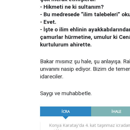
- Hikmeti ne ki sultanım?
- Bu medresede “ilim talebeleri” ok
- Evet.
- İşte o ilim ehlinin ayakkabıların
çamurlar hürmetine, umulur ki Cenâ
kurtulurum ahirette.
Bakar mısınız şu hale, şu anlayışa. R
unvanını nasip ediyor. Bizim de temenn
idareciler.
Saygı ve muhabbetle.