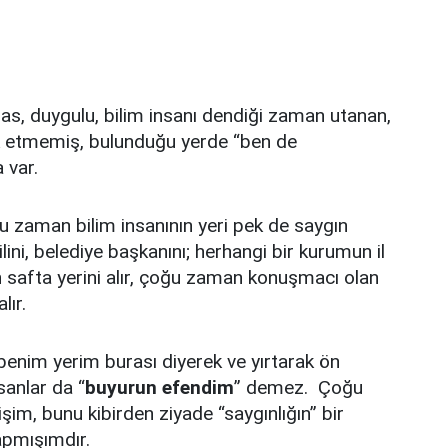
as, duygulu, bilim insanı dendiği zaman utanan,
tek etmemiş, bulunduğu yerde “ben de
 var.
 zaman bilim insanının yeri pek de saygın
ekilini, belediye başkanını; herhangi bir kurumun il
afta yerini alır, çoğu zaman konuşmacı olan
lır.
 benim yerim burası diyerek ve yırtarak ön
sanlar da “
buyurun efendim
” demez. Çoğu
im, bunu kibirden ziyade “saygınlığın” bir
yapmışımdır.