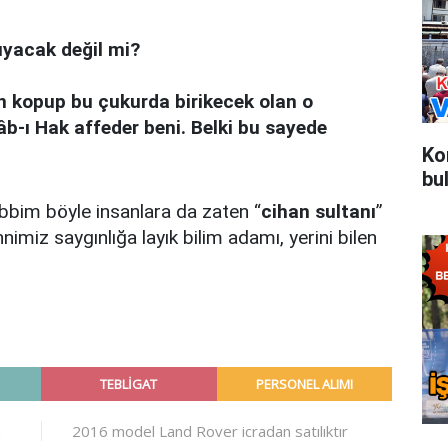
uyacak değil mi?
dan kopup bu çukurda birikecek olan o
b-ı Hak affeder beni. Belki bu sayede
Ko
bu
abbim böyle insanlara da zaten “
cihan sultanı
”
imiz saygınlığa layık bilim adamı, yerini bilen