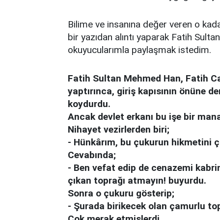
Bilime ve insanına değer veren o kad
bir yazıdan alıntı yaparak Fatih Sulta
okuyucularımla paylaşmak istedim
Fatih Sultan Mehmed Han, Fatih Ca
yaptırınca, giriş kapısının önüne de
koydurdu.
Ancak devlet erkanı bu işe bir man
Nihayet vezirlerden biri;
- Hünkârım, bu çukurun hikmetini ço
Cevabında;
- Ben vefat edip de cenazemi kabri
çıkan toprağı atmayın! buyurdu.
Sonra o çukuru gösterip;
- Şurada birikecek olan çamurlu top
Çok merak etmişlerdi.