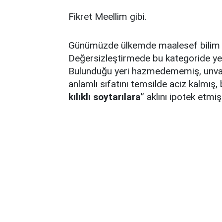
Fikret Meellim gibi.
Günümüzde ülkemde maalesef bilim in
Değersizleştirmede bu kategoride yer 
Bulunduğu yeri hazmedememiş, unvanın
anlamlı sıfatını temsilde aciz kalmış,
kılıklı soytarılara
” aklını ipotek etmi