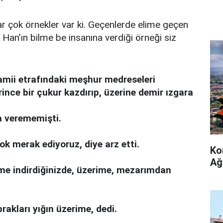
ar çok örnekler var ki. Geçenlerde elime geçen
n Han’ın bilme be insanına verdiği örneği siz
.
mii etrafındaki meşhur medreseleri
rince bir çukur kazdırıp, üzerine demir ızgara
a verememişti.
k merak ediyoruz, diye arz etti.
Ko
Ağ
me indirdiğinizde, üzerime, mezarımdan
rakları yığın üzerime, dedi.