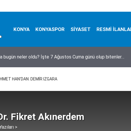
KONYA
KONYASPOR
SİYASET
RESMİ İLANLA
bezgin! Yıkılmadı, fuhuş oteli oldu
HMET HAN’DAN: DEMİR IZGARA
Dr. Fikret Akınerdem
azıları >