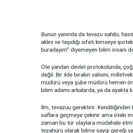
Bunun yanında da tevazu sahibi, hass
aklını ve taşıdığı sıfatı kimseye ipo
buradayım” diyemeyen bilim insanı da
Öte yandan devlet protokolünde, çoğu
değil. Bir ilde bırakın valisini, milletv
müdürü veya şube müdürü hemen ön s
bilim adamı arkalarda, ya da ayakta ka
İlm, tevazuu gerektirir. Kendiliğinden
saflara geçmeye çekinir ama öteki in
zaman bu tür olaylara müdahale etmiş
tezahürü olarak bilme saygı gereği 