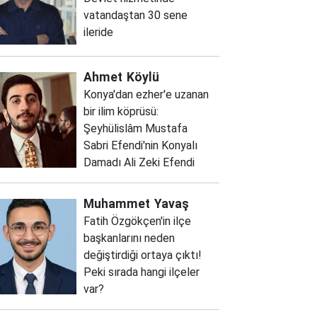
vatandaştan 30 sene
ileride
Ahmet
Köylü
Konya'dan ezher'e uzanan
bir ilim köprüsü:
Şeyhülislâm Mustafa
Sabri Efendi'nin Konyalı
Damadı Ali Zeki Efendi
Muhammet
Yavaş
Fatih Özgökçen'in ilçe
başkanlarını neden
değiştirdiği ortaya çıktı!
Peki sırada hangi ilçeler
var?