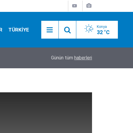
Konya
R
TÜRKİYE
32 °C
17:52
Tarım ekipleri Beyşehir'de sahaya indi: Kovanlar 
Günün tüm
haberleri