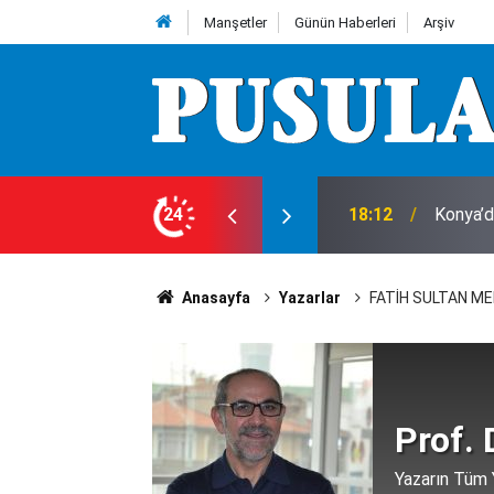
Manşetler
Günün Haberleri
Arşiv
e 7 Ağustos Cuma günü olup bitenler…
24
18:10
Herkes 
Anasayfa
Yazarlar
FATİH SULTAN ME
Prof. 
Yazarın Tüm Y