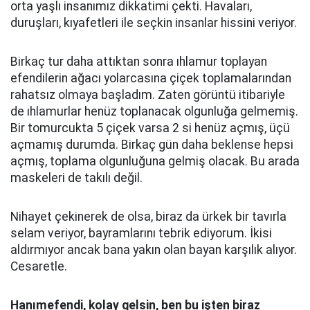
orta yaşlı insanımız dikkatimi çekti. Havaları,
duruşları, kıyafetleri ile seçkin insanlar hissini veriyor.
Birkaç tur daha attıktan sonra ıhlamur toplayan
efendilerin ağacı yolarcasına çiçek toplamalarından
rahatsız olmaya başladım. Zaten görüntü itibariyle
de ıhlamurlar henüz toplanacak olgunluğa gelmemiş.
Bir tomurcukta 5 çiçek varsa 2 si henüz açmış, üçü
açmamış durumda. Birkaç gün daha beklense hepsi
açmış, toplama olgunluğuna gelmiş olacak. Bu arada
maskeleri de takılı değil.
Nihayet çekinerek de olsa, biraz da ürkek bir tavırla
selam veriyor, bayramlarını tebrik ediyorum. İkisi
aldırmıyor ancak bana yakın olan bayan karşılık alıyor.
Cesaretle.
Hanımefendi, kolay gelsin, ben bu işten biraz