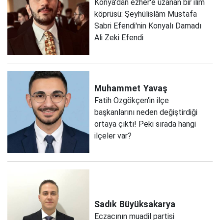
Konya'dan ezher'e uzanan bir ilim
köprüsü: Şeyhülislâm Mustafa
Sabri Efendi'nin Konyalı Damadı
Ali Zeki Efendi
Muhammet
Yavaş
Fatih Özgökçen'in ilçe
başkanlarını neden değiştirdiği
ortaya çıktı! Peki sırada hangi
ilçeler var?
Sadık
Büyüksakarya
Eczacının muadil partisi