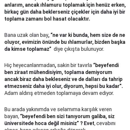
anlarım, ancak ıhlamuru toplamak için henüz erken,
birkaç gün daha beklerseniz çiçekler için daha iyi bir
toplama zamanı bol hasat olacaktır.
Bana uzak olan bay
, “ne var ki bunda, hem size de ne
oluyor, evimizin önünde bu ıhlamurlar, bizden başka
da kimse toplamaz”
diye çıkışta bulunuyor.
Hiç heyecanlanmadan
,
sakin bir tavırla
“beyefendi
ben ziraat mühendisiyim, toplama demiyorum
ancak biraz daha bekleseniz ve de dalları da tahrip
etmezseniz daha iyi olur, diyorum, hepsi bu kadar”.
Adam aldırış etmeden toplamaya devam ediyor.
Bu arada yakınımda ve selamıma karşılık veren
bayan,
“beyefendi ben sizi tanıyorum galiba, siz
üniversitede hoca değil misiniz” ? Evet
, cevabını