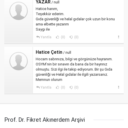
YAZAR
/ null
Hatice hanım,
Teşekkür ederim.
Gıda güvenliği ve helal gıdalar çok uzun bir konu
ama elbette yazarım
Saygı ile
Yanıtla
(0)
(0)
Hatice Çetin
/ null
Hocam sabrınıza, bilgi ve görgünüze hayranım.
OSYM’nin bir sınavın da bana da bir hayrınız
olmuştu. Sizi ilgi ile takip ediyorum. Bir şu Gıda
güvenliği ve Helal gıdalar ile ilgili yazarsanız.
Memnun olurum
Yanıtla
(0)
(0)
Prof. Dr. Fikret Akınerdem Arşivi