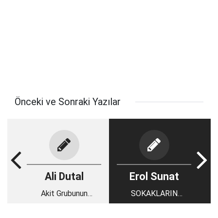
Önceki ve Sonraki Yazılar
Ali Dutal
Erol Sunat
Akit Grubunun
SOKAKLARIN
Perinçek Aşkı!
SESSİZLİĞİ Mİ, ÇOK
SESSİZDİ SAHİDEN!