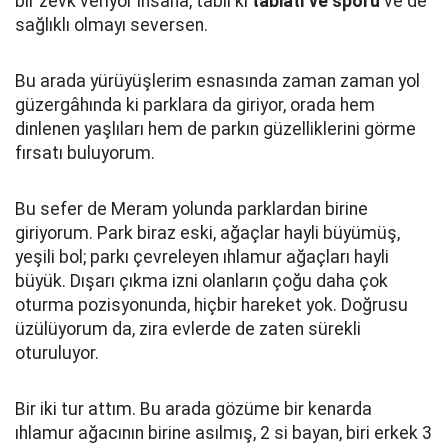
bir zevk veriyor insana, tabii ki
tabiatı ve sporu
ve de
sağlıklı olmayı seversen.
Bu arada yürüyüşlerim esnasında zaman zaman yol
güzergâhında ki parklara da giriyor, orada hem
dinlenen yaşlıları hem de parkın güzelliklerini görme
fırsatı buluyorum.
Bu sefer de Meram yolunda parklardan birine
giriyorum. Park biraz eski, ağaçlar hayli büyümüş,
yeşili bol; parkı çevreleyen ıhlamur ağaçları hayli
büyük. Dışarı çıkma izni olanların çoğu daha çok
oturma pozisyonunda, hiçbir hareket yok. Doğrusu
üzülüyorum da, zira evlerde de zaten sürekli
oturuluyor.
Bir iki tur attım. Bu arada gözüme bir kenarda
ıhlamur ağacının birine asılmış, 2 si bayan, biri erkek 3