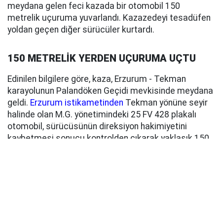
meydana gelen feci kazada bir otomobil 150
metrelik uçuruma yuvarlandı. Kazazedeyi tesadüfen
yoldan geçen diğer sürücüler kurtardı.
150 METRELİK YERDEN UÇURUMA UÇTU
Edinilen bilgilere göre, kaza, Erzurum - Tekman
karayolunun Palandöken Geçidi mevkisinde meydana
geldi.
Erzurum istikametinden
Tekman yönüne seyir
halinde olan M.G. yönetimindeki 25 FV 428 plakalı
otomobil, sürücüsünün direksiyon hakimiyetini
kaybetmesi sonucu kontrolden çıkarak yaklaşık 150
metrelik uçuruma yuvarlandı.