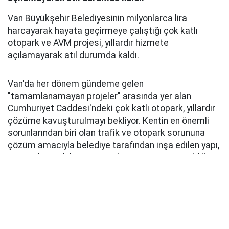
Van Büyükşehir Belediyesinin milyonlarca lira
harcayarak hayata geçirmeye çalıştığı çok katlı
otopark ve AVM projesi, yıllardır hizmete
açılamayarak atıl durumda kaldı.
Van'da her dönem gündeme gelen
"tamamlanamayan projeler" arasında yer alan
Cumhuriyet Caddesi'ndeki çok katlı otopark, yıllardır
çözüme kavuşturulmayı bekliyor. Kentin en önemli
sorunlarından biri olan trafik ve otopark sorununa
çözüm amacıyla belediye tarafından inşa edilen yapı,
tamamlanarak hizmete açılma aşamasına geldiği
sırada farklı bir projeye dahil edildi. Çok katlı otopark,
daha sonra kent park projesi kapsamında AVM'ye
dönüştürülmek istendi. Bu kapsamda yapıda çeşitli
tadilatlar gerçekleştirilirken, otoparkın rampaları ve
merdivenleri de kaldırıldı. Ancak proje istenilen