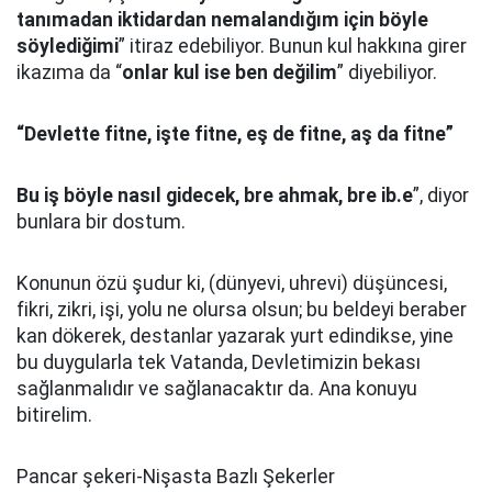
tanımadan iktidardan nemalandığım için böyle
söylediğimi
” itiraz edebiliyor. Bunun kul hakkına girer
ikazıma da “
onlar kul ise ben değilim
” diyebiliyor.
“Devlette fitne, işte fitne, eş de fitne, aş da fitne”
Bu iş böyle nasıl gidecek, bre ahmak, bre ib.e
”, diyor
bunlara bir dostum.
Konunun özü şudur ki, (dünyevi, uhrevi) düşüncesi,
fikri, zikri, işi, yolu ne olursa olsun; bu beldeyi beraber
kan dökerek, destanlar yazarak yurt edindikse, yine
bu duygularla tek Vatanda, Devletimizin bekası
sağlanmalıdır ve sağlanacaktır da. Ana konuyu
bitirelim.
Pancar şekeri-Nişasta Bazlı Şekerler