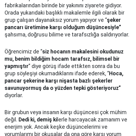
fabrikalarından birinde bir yakınını ziyarete gidiyor.
Orada yukarıdaki başlıklı makalemle ilgili olarak bir
grup çalışan dayanaksız yorum yapıyor ve “
şeker
pancarı üretimine karşı olduğum düşüncesiyle”
şahsıma, doğrusu bilime ve tarafsızlığa saldırıyorlar.
Öğrencimiz de “
siz hocanın makalesini okudunuz
mu, benim bildiğim hocam tarafsız, bilimsel bir
yapmıştır
” diye görüş ifade ettikten sonra da bu
grup söyleşiyi okumadıklarını ifade ederek, “
Hoca,
pancar şekerine karşı nişasta bazlı şekerler
savunuyormuş da o yüzden tepki gösteriyoruz”
diyorlar.
Bir grubun veya insanın karşı düşüncesi çok mühim
değil.
Dedi ki, demiş ki
lerle harcayacak zamanım ve
enerjim yok. Ancak keşke düşüncelerimi ve
yorumlarımı bir okusalar da ona göre karşı yorum