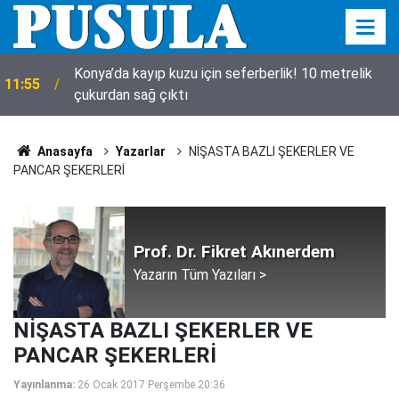
Konya’da kayıp kuzu için seferberlik! 10 metrelik
11:55
çukurdan sağ çıktı
Anasayfa
Yazarlar
NİŞASTA BAZLI ŞEKERLER VE
PANCAR ŞEKERLERİ
Prof. Dr. Fikret Akınerdem
Yazarın Tüm Yazıları >
NİŞASTA BAZLI ŞEKERLER VE
PANCAR ŞEKERLERİ
Yayınlanma:
26 Ocak 2017 Perşembe 20:36