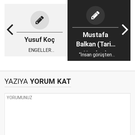
Mustafa
Yusuf Koç
Balkan (Tarih
ENGELLER
Yazıları)
“İnsan görüşten
FIRSATTIR!
ibarettir; ötesi ettir,
deridir”
YAZIYA
YORUM KAT