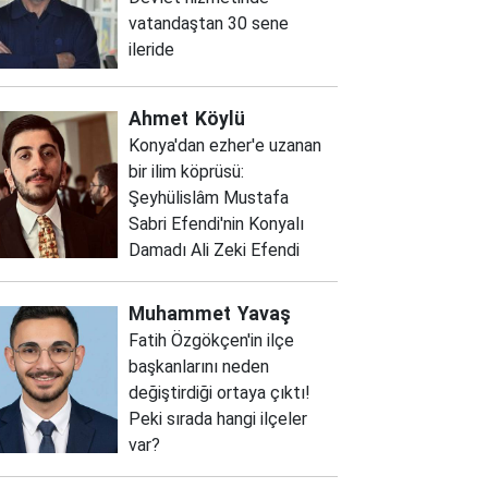
vatandaştan 30 sene
ileride
Ahmet
Köylü
Konya'dan ezher'e uzanan
bir ilim köprüsü:
Şeyhülislâm Mustafa
Sabri Efendi'nin Konyalı
Damadı Ali Zeki Efendi
Muhammet
Yavaş
Fatih Özgökçen'in ilçe
başkanlarını neden
değiştirdiği ortaya çıktı!
Peki sırada hangi ilçeler
var?