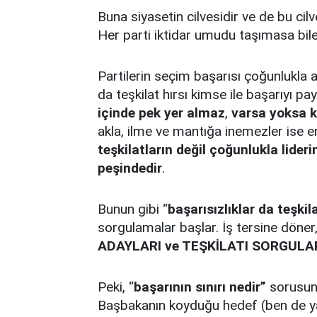
Buna siyasetin cilvesidir ve de bu cilve
Her parti iktidar umudu taşımasa bil
Partilerin seçim başarısı çoğunlukla a
da teşkilat hırsı kimse ile başarıyı pa
içinde pek yer almaz
,
varsa yoksa k
akla, ilme ve mantığa inemezler ise e
teşkilatların değil çoğunlukla lideri
peşindedir
.
Bunun gibi “
başarısızlıklar da teşkil
sorgulamalar başlar. İş tersine döner
ADAYLARI ve TEŞKİLATI SORGULA
Peki, “
başarının sınırı nedir”
sorusunu
Başbakanın koyduğu hedef (ben de 