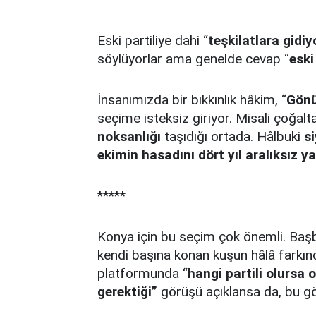
Eski partiliye dahi “
teşkilatlara gid
söylüyorlar ama genelde cevap “
eski
İnsanımızda bir bıkkınlık hâkim, “
Gönü
seçime isteksiz giriyor. Misali çoğalta
noksanlığı
taşıdığı ortada. Hâlbuki
si
ekimin hasadını dört yıl aralıksız y
*****
Konya için bu seçim çok önemli. Baş
kendi başına konan kuşun hâlâ farkınd
platformunda “
hangi partili olursa
gerektiği”
görüşü açıklansa da, bu gör