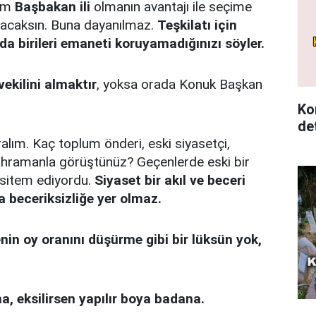
hem
Başbakan ili
olmanın avantajı ile seçime
acaksın. Buna dayanılmaz.
Teşkilatı için
mda birileri emaneti koruyamadığınızı söyler.
vekilini almaktır
, yoksa orada Konuk Başkan
Ko
det
alım. Kaç toplum önderi, eski siyasetçi,
kahramanla görüştünüz? Geçenlerde eski bir
sitem ediyordu.
Siyaset bir akıl ve beceri
a beceriksizliğe yer olmaz.
nin oy oranını düşürme gibi bir lüksün yok,
a, eksilirsen yapılır boya badana.