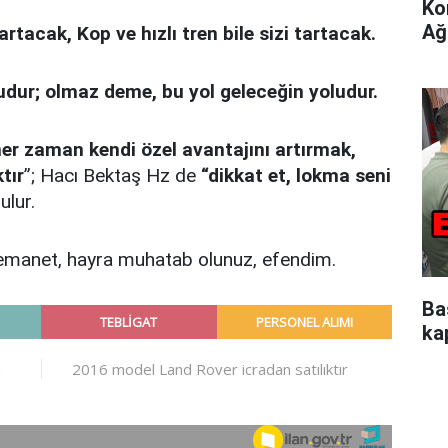
Ko
Ağ
rtacak, Kop ve hızlı tren bile sizi tartacak.
ludur; olmaz deme, bu yol geleceğin yoludur.
her zaman kendi özel avantajını artırmak,
tır
”; Hacı Bektaş Hz de
“dikkat et, lokma seni
ulur.
a emanet, hayra muhatab olunuz, efendim.
Ba
kap