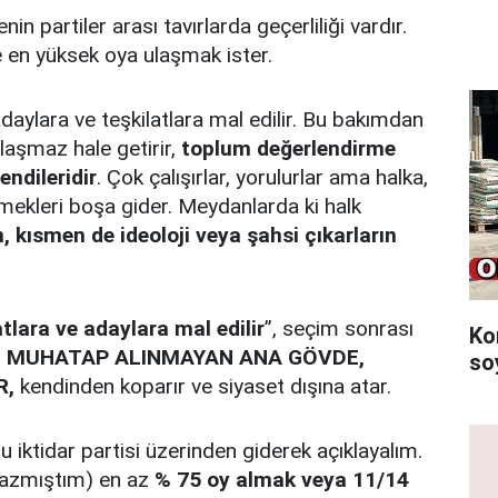
nin partiler arası tavırlarda geçerliliği vardır.
e en yüksek oya ulaşmak ister.
daylara ve teşkilatlara mal edilir. Bu bakımdan
ylaşmaz hale getirir,
toplum değerlendirme
endileridir
. Çok çalışırlar, yorulurlar ama halka,
mekleri boşa gider. Meydanlarda ki halk
n, kısmen de ideoloji veya şahsi çıkarların
atlara ve adaylara mal edilir
”, seçim sonrası
Ko
,
MUHATAP ALINMAYAN ANA GÖVDE,
so
R,
kendinden koparır ve siyaset dışına atar.
 iktidar partisi üzerinden giderek açıklayalım.
yazmıştım) en az
% 75 oy almak veya 11/14