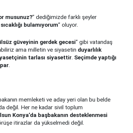
iyor musunuz?
” dediğimizde farklı şeyler
 sıcaklığı bulamıyorum
” oluyor.
lsüz güveyinin gerdek gecesi
” gibi vatandaş
biliriz ama milletin ve siyasetin
duyarlılık
yasetçinin tarlası siyasettir
.
Seçimde yaptığı
apar
.
bakanın memleketi ve aday yeri olan bu belde
a değil. Her ne kadar sivil toplum
 olsun Konya’da başbakanın desteklenmesi
üşe itirazlar da yükselmedi değil.