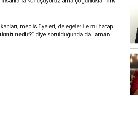
insanlarla konuşuyoruz ama çoğunlukla “
TIK
”
aşkanları, meclis üyeleri, delegeler ile muhatap
ıkıntı nedir?
” diye sorulduğunda da “
aman