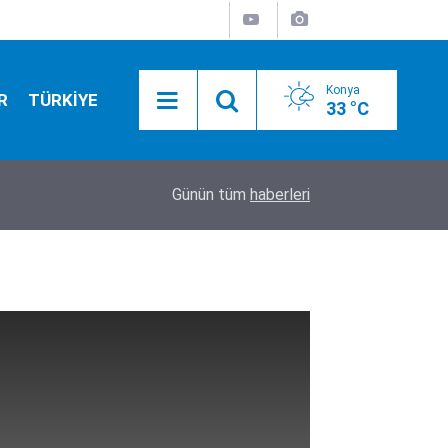
Konya
R
TÜRKİYE
33 °C
Başkan Altay, Genç Komek Akıl Ve Zekâ Oyunları’
16:17
Günün tüm
haberleri
yalnız bırakmadı!