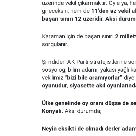
üzerinde vekil çıkarmaktır. Öyle ya, 
gireceksin, hem de
11’den az vekil
al
başarı sınırı 12 üzeridir. Aksi duru
Karaman için de başarı sınırı
2 millet
sorgulanır.
Şimdiden AK Parti stratejistlerine sor
sosyolog, bilim adamı, yakası yağlı 
vekilimiz “
bizi bile aramıyorlar”
diye 
oyunudur, siyasette akıl oyunlarınd
Ülke genelinde oy oranı düşse de se
Konyalı.
Aksi durumda;
Neyin eksikti de olmadı derler adam