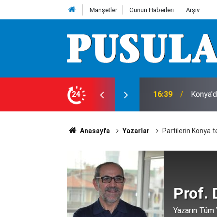
Manşetler
Günün Haberleri
Arşiv
taylar belli oldu! Bilanço ağır
24
16:30
Konya'd
Anasayfa
Yazarlar
Partilerin Konya te
Prof. 
Yazarın Tüm Y