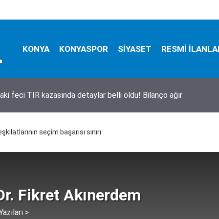
KONYA
KONYASPOR
SİYASET
RESMİ İLANLA
a bugün vefat edenler! 6 Ağustos 2026
şkilatlarının seçim başarısı sınırı
Dr. Fikret Akınerdem
azıları >