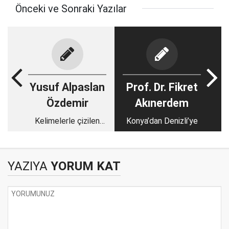
Önceki ve Sonraki Yazılar
Yusuf Alpaslan
Prof. Dr. Fikret
Özdemir
Akınerdem
Kelimelerle çizilen
Konya’dan Denizli’ye
resimler, resimlerle
açılan hatıralar
YAZIYA
YORUM KAT