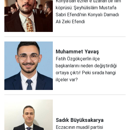
Konya'dan ezher'e uzanan bir ilim
köprüsü: Şeyhülislâm Mustafa
Sabri Efendi'nin Konyalı Damadı
Ali Zeki Efendi
Muhammet
Yavaş
Fatih Özgökçen'in ilçe
başkanlarını neden değiştirdiği
ortaya çıktı! Peki sırada hangi
ilçeler var?
Sadık
Büyüksakarya
Eczacının muadil partisi