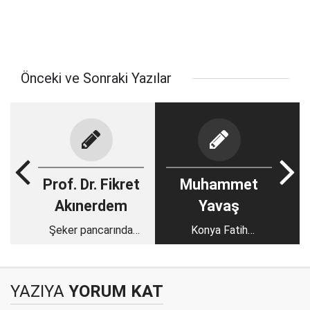
Önceki ve Sonraki Yazılar
Prof. Dr. Fikret
Muhammet
Akınerdem
Yavaş
Şeker pancarında
Konya Fatih
yerli ve milli çeşit
Özgökçen'i
ıslahında son durum
konuşuyor!
YAZIYA
YORUM KAT