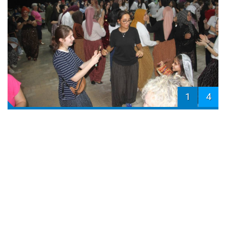
1
4
Konya'nın Hüyük ilçesine bağlı Budak
Mahalle
si'nde
unutulmaya yüz tutan "Şalvar Gecesi" geleneği
yeniden yaşatıldı. Şalvarlarını giyerek geceye katılan
kadınlar, kaşık oyunları ve yöresel müzikler eşliğinde
doyasıya eğlendi.
Budak Mahallesi Muhtarlığı tarafından geçmişin
geleneklerini yaşatmak ve gelecek kuşaklara
aktarmak amacıyla düzenlenen Şalvar Gecesi, renkli
görüntülere sahne oldu. Budak Mahallesi'nin yanı sıra